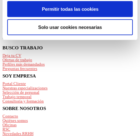
estrictamente técnicas pulsando el botón “Solo usar
ver
ofertas
de empleo en:
cookies necesarias” o seleccionar aquellas para las que
Permitir todas las cookies
presta su consentimiento pulsando el botón “Permitir
selección”.
Girona
Solo usar cookies necesarias
Consulta nuestra
Política de Cookies
Hostalric
Olot
Puede modificar su consentimiento en cualquier
momento en el botón que aparece en la esquina
Footer
BUSCO TRABAJO
izquierda de la página.
Deja tu CV
Ofertas de trabajo
Perfiles más demandados
Preguntas frecuentes
SOY EMPRESA
Portal Cliente
Nuestras especializaciones
Selección de personal
Trabajo temporal
Consultoría y formación
SOBRE NOSOTROS
Contacto
Quiénes somos
Oficinas
RSC
Novedades RRHH