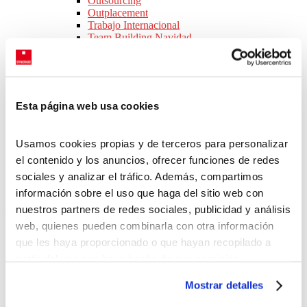
Outsourcing
Outplacement
Trabajo Internacional
Team Building Navidad
Servicios por Sector
Consejos para Empresas
Webinars
Ebooks
Novedades legislativas
Esta página web usa cookies
SOBRE NOSOTROS
Conócenos
Nuestras oficinas
Usamos cookies propias y de terceros para personalizar
Equipo
el contenido y los anuncios, ofrecer funciones de redes
Responsabilidad social corporativa
Únete a nuestro equipo
sociales y analizar el tráfico. Además, compartimos
CONTACTO
información sobre el uso que haga del sitio web con
Inicio
>
Ofertas de trabajo en España
>
Catalunya
>
Provincia de
nuestros partners de redes sociales, publicidad y análisis
Girona
web, quienes pueden combinarla con otra información
que les haya proporcionado o que hayan recopilado a
partir del uso que haya hecho de sus servicios.
Puedes aceptar todas las cookies pulsando el botón
Mostrar detalles
“Permitir todas las cookies”, rechazarlas todas salvo las