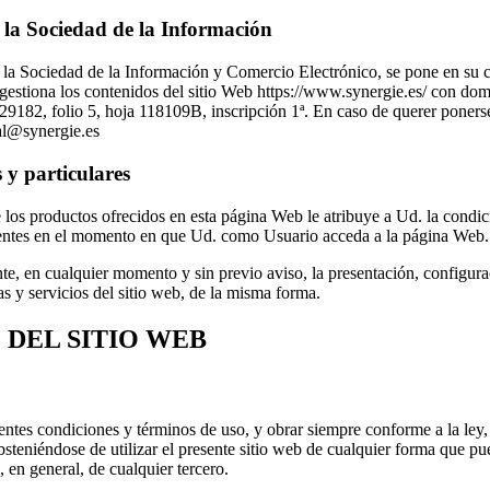
de la Sociedad de la Información
os de la Sociedad de la Información y Comercio Electrónico, se p
na los contenidos del sitio Web https://www.synergie.es/ con dom
2, folio 5, hoja 118109B, inscripción 1ª. En caso de querer ponerse e
ral@synergie.es
 y particulares
 los productos ofrecidos en esta página Web le atribuye a Ud. la condic
igentes en el momento en que Ud. como Usuario acceda a la página Web.
e, en cualquier momento y sin previo aviso, la presentación, configur
s y servicios del sitio web, de la misma forma.
 DEL SITIO WEB
sentes condiciones y términos de uso, y obrar siempre conforme a la ley
y absteniéndose de utilizar el presente sitio web de cualquier forma que 
 en general, de cualquier tercero.