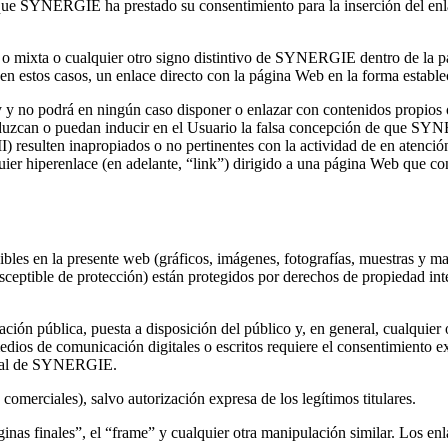
que SYNERGIE ha prestado su consentimiento para la inserción del enlac
a o mixta o cualquier otro signo distintivo de SYNERGIE dentro de la pá
estos casos, un enlace directo con la página Web en la forma establec
 y no podrá en ningún caso disponer o enlazar con contenidos propios o d
) induzcan o puedan inducir en el Usuario la falsa concepción de que SY
 (III) resulten inapropiados o no pertinentes con la actividad de en atenc
ier hiperenlace (en adelante, “link”) dirigido a una página Web que con
bles en la presente web (gráficos, imágenes, fotografías, muestras y ma
sceptible de protección) están protegidos por derechos de propiedad in
ión pública, puesta a disposición del público y, en general, cualquier o
edios de comunicación digitales o escritos requiere el consentimiento ex
ectual de SYNERGIE.
 comerciales), salvo autorización expresa de los legítimos titulares.
as finales”, el “frame” y cualquier otra manipulación similar. Los enla