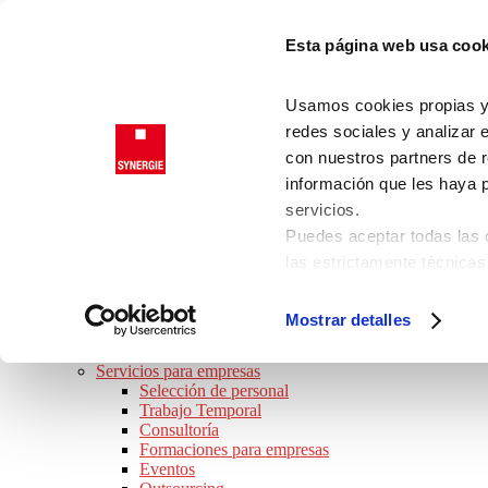
Saltar a la navegación principal
Esta página web usa cook
Saltar al contenido principal
Saltar al pie de página
Trabajadores
Usamos cookies propias y d
Clientes
redes sociales y analizar 
con nuestros partners de r
información que les haya 
SYNERGIE
servicios.
JOB TOUR 2026 · ¡APÚNTATE!
Puedes aceptar todas las c
BUSCO TRABAJO
las estrictamente técnicas
Ofertas de empleo
las que presta su consenti
Perfiles Profesionales
Consejos de trabajo
Consulta nuestra
Política
Mostrar detalles
Preguntas frecuentes
Puede modificar su consen
SOY EMPRESA
de la página.
Servicios para empresas
Selección de personal
Trabajo Temporal
Consultoría
Formaciones para empresas
Eventos