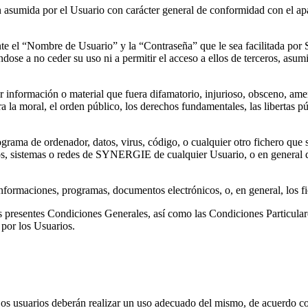
n asumida por el Usuario con carácter general de conformidad con el apart
ente el “Nombre de Usuario” y la “Contraseña” que le sea facilitada p
ndose a no ceder su uso ni a permitir el acceso a ellos de terceros, asu
er información o material que fuera difamatorio, injurioso, obsceno, ame
a la moral, el orden público, los derechos fundamentales, las libertas pú
grama de ordenador, datos, virus, código, o cualquier otro fichero que s
uipos, sistemas o redes de SYNERGIE de cualquier Usuario, o en general
tos, informaciones, programas, documentos electrónicos, o, en general, l
resentes Condiciones Generales, así como las Condiciones Particulares
 por los Usuarios.
Los usuarios deberán realizar un uso adecuado del mismo, de acuerdo co