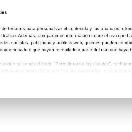
ies
e terceros para personalizar el contenido y los anuncios, ofre
el tráfico. Además, compartimos información sobre el uso que ha
edes sociales, publicidad y análisis web, quienes pueden combin
proporcionado o que hayan recopilado a partir del uso que haya
ookies pulsando el botón “Permitir todas las cookies”, rechazar
 pulsando el botón “Solo usar cookies necesarias” o seleccionar
miento pulsando el botón “Permitir selección”.
 de Cookies
timiento en cualquier momento en el botón que aparece en la es