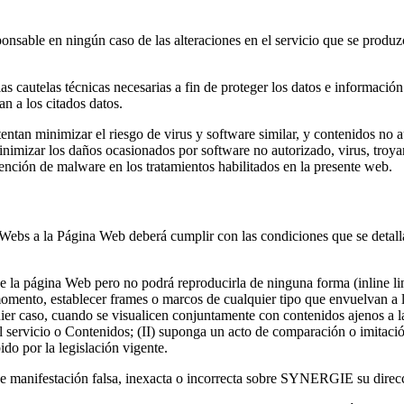
able en ningún caso de las alteraciones en el servicio que se produzcan
 cautelas técnicas necesarias a fin de proteger los datos e información
n a los citados datos.
an minimizar el riesgo de virus y software similar, y contenidos no au
inimizar los daños ocasionados por software no autorizado, virus, tro
ción de malware en los tratamientos habilitados en la presente web.
s Webs a la Página Web deberá cumplir con las condiciones que se detall
 la página Web pero no podrá reproducirla de ninguna forma (inline link
momento, establecer frames o marcos de cualquier tipo que envuelvan a l
quier caso, cuando se visualicen conjuntamente con contenidos ajenos a 
 servicio o Contenidos; (II) suponga un acto de comparación o imitación 
do por la legislación vigente.
de manifestación falsa, inexacta o incorrecta sobre SYNERGIE su direcció