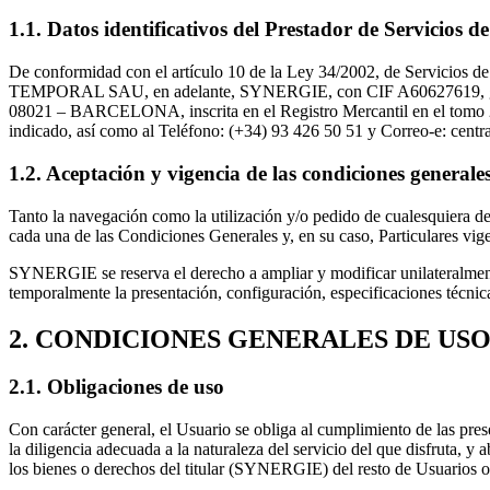
1.1. Datos identificativos del Prestador de Servicios 
De conformidad con el artículo 10 de la Ley 34/2002, de Servici
TEMPORAL SAU, en adelante, SYNERGIE, con CIF A60627619, gestio
08021 – BARCELONA, inscrita en el Registro Mercantil en el tomo 2918
indicado, así como al Teléfono: (+34) 93 426 50 51 y Correo-e: cent
1.2. Aceptación y vigencia de las condiciones generales
Tanto la navegación como la utilización y/o pedido de cualesquiera de
cada una de las Condiciones Generales y, en su caso, Particulares v
SYNERGIE se reserva el derecho a ampliar y modificar unilateralment
temporalmente la presentación, configuración, especificaciones técnica
2. CONDICIONES GENERALES DE USO
2.1. Obligaciones de uso
Con carácter general, el Usuario se obliga al cumplimiento de las pre
la diligencia adecuada a la naturaleza del servicio del que disfruta, 
los bienes o derechos del titular (SYNERGIE) del resto de Usuarios o,