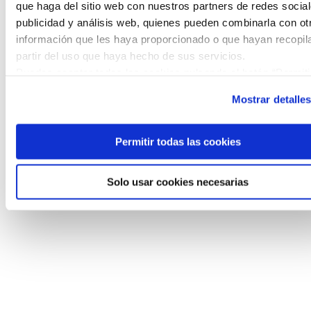
que haga del sitio web con nuestros partners de redes social
publicidad y análisis web, quienes pueden combinarla con ot
información que les haya proporcionado o que hayan recopil
partir del uso que haya hecho de sus servicios.
Puedes aceptar todas las cookies pulsando el botón “Permiti
todas las cookies”, rechazarlas todas salvo las estrictament
Mostrar detalle
técnicas pulsando el botón “Solo usar cookies necesarias” o
seleccionar aquellas para las que presta su consentimiento
pulsando el botón “Permitir selección”.
Permitir todas las cookies
Consulta nuestra
Política de Cookies
Puede modificar su consentimiento en cualquier momento en
Solo usar cookies necesarias
botón que aparece en la esquina izquierda de la página.