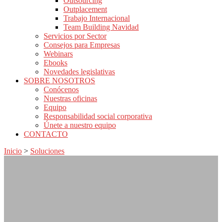
Outsourcing
Outplacement
Trabajo Internacional
Team Building Navidad
Servicios por Sector
Consejos para Empresas
Webinars
Ebooks
Novedades legislativas
SOBRE NOSOTROS
Conócenos
Nuestras oficinas
Equipo
Responsabilidad social corporativa
Únete a nuestro equipo
CONTACTO
Inicio
>
Soluciones