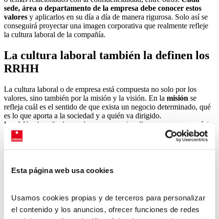
sede, área o departamento de la empresa debe conocer estos
valores
y aplicarlos en su día a día de manera rigurosa. Solo así se
conseguirá proyectar una imagen corporativa que realmente refleje
la cultura laboral de la compañía.
La cultura laboral también la definen los
RRHH
La cultura laboral o de empresa está compuesta no solo por los
valores, sino también por la misión y la visión. En la
misión
se
refleja cuál es el sentido de que exista un negocio determinado, qué
es lo que aporta a la sociedad y a quién va dirigido.
La
visión
describe lo que la empresa quiere llegar a ser, un propósito
que está más allá del beneficio económico, su meta ideal.
Los
valores
, como hemos señalado en el punto anterior, serían los
comportamientos o modos de hacer propios de la compañía.
Esos modos de hacer son fundamentales a la hora de plantear el
Esta página web usa cookies
trabajo del departamento de recursos humanos. Hay varios
procedimientos donde los valores van a quedar completamente
expuestos. Uno de ellos es la
fase de reclutamiento
, otro es
Usamos cookies propias y de terceros para personalizar
la
evaluación del desempeño
de la plantilla y, por último, estaría
el contenido y los anuncios, ofrecer funciones de redes
el
desarrollo de la carrera
de los trabajadores dentro de la