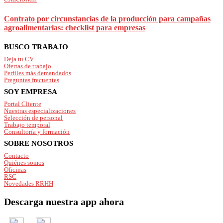
Contrato por circunstancias de la producción para campañas
agroalimentarias: checklist para empresas
Footer
BUSCO TRABAJO
Deja tu CV
Ofertas de trabajo
Perfiles más demandados
Preguntas frecuentes
SOY EMPRESA
Portal Cliente
Nuestras especializaciones
Selección de personal
Trabajo temporal
Consultoría y formación
SOBRE NOSOTROS
Contacto
Quiénes somos
Oficinas
RSC
Novedades RRHH
Descarga nuestra app ahora