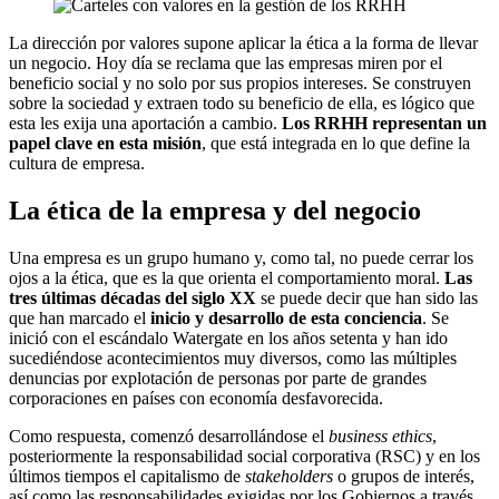
La dirección por valores supone aplicar la ética a la forma de llevar
un negocio. Hoy día se reclama que las empresas miren por el
beneficio social y no solo por sus propios intereses. Se construyen
sobre la sociedad y extraen todo su beneficio de ella, es lógico que
esta les exija una aportación a cambio.
Los RRHH representan un
papel clave en esta misión
, que está integrada en lo que define la
cultura de empresa.
La ética de la empresa y del negocio
Una empresa es un grupo humano y, como tal, no puede cerrar los
ojos a la ética, que es la que orienta el comportamiento moral.
Las
tres últimas décadas del siglo XX
se puede decir que han sido las
que han marcado el
inicio y desarrollo de esta conciencia
. Se
inició con el escándalo Watergate en los años setenta y han ido
sucediéndose acontecimientos muy diversos, como las múltiples
denuncias por explotación de personas por parte de grandes
corporaciones en países con economía desfavorecida.
Como respuesta, comenzó desarrollándose el
business
ethics
,
posteriormente la responsabilidad social corporativa (RSC) y en los
últimos tiempos el capitalismo de
stakeholders
o grupos de interés,
así como las responsabilidades exigidas por los Gobiernos a través