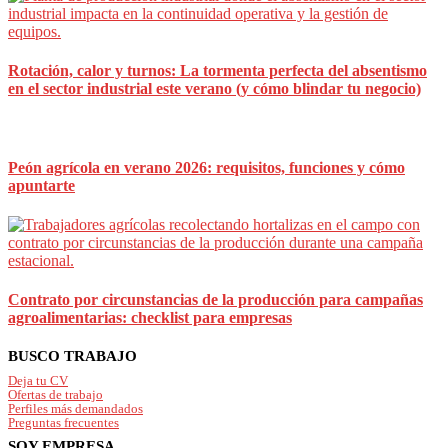
Rotación, calor y turnos: La tormenta perfecta del absentismo
en el sector industrial este verano (y cómo blindar tu negocio)
Peón agrícola en verano 2026: requisitos, funciones y cómo
apuntarte
Contrato por circunstancias de la producción para campañas
agroalimentarias: checklist para empresas
Footer
BUSCO TRABAJO
Deja tu CV
Ofertas de trabajo
Perfiles más demandados
Preguntas frecuentes
SOY EMPRESA