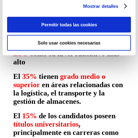
Puedes aceptar todas las cookies pulsando el botón
Mostrar detalles
“Permitir todas las cookies”, rechazarlas todas salvo las
estrictamente técnicas pulsando el botón “Solo usar
cookies necesarias” o seleccionar aquellas para las que
Permitir todas las cookies
presta su consentimiento pulsando el botón “Permitir
selección”.
Solo usar cookies necesarias
El
40%
de los candidatos tienen la
Consulta nuestra
Política de Cookies
ESO
como su nivel educativo más
Puede modificar su consentimiento en cualquier
momento en el botón que aparece en la esquina
alto
izquierda de la página.
El
35%
tienen
grado medio o
superior
en áreas relacionadas con
la logística, el transporte y la
gestión de almacenes.
El
15%
de los candidatos poseen
títulos universitarios
,
principalmente en carreras como