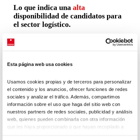
Lo que indica una
alta
disponibilidad de candidatos para
el sector logístico.
Su salario Medio por Puesto es:
Esta página web usa cookies
Operarios de Almacén: Entre 18,000 y
22,000 euros anuales.
Conductores de Camiones: Entre 20,000 y
Usamos cookies propias y de terceros para personalizar
25,000 euros anuales.
el contenido y los anuncios, ofrecer funciones de redes
Supervisores de Almacén: Entre 25,000 y
sociales y analizar el tráfico. Además, compartimos
30,000 euros anuales.
información sobre el uso que haga del sitio web con
Gerentes de Logística: Entre 35,000 y
nuestros partners de redes sociales, publicidad y análisis
45,000 euros anuales.
web, quienes pueden combinarla con otra información
que les haya proporcionado o que hayan recopilado a
partir del uso que haya hecho de sus servicios.