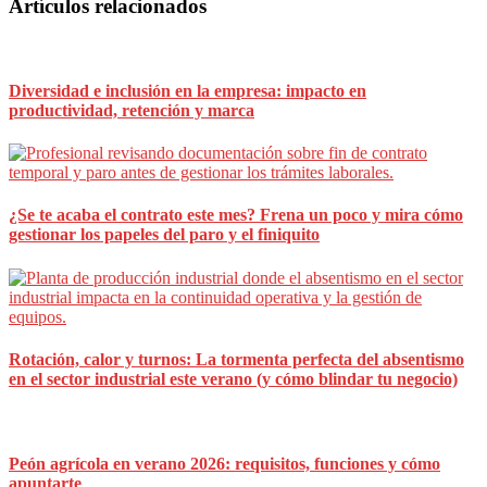
Barra
Artículos relacionados
lateral
principal
Diversidad e inclusión en la empresa: impacto en
productividad, retención y marca
¿Se te acaba el contrato este mes? Frena un poco y mira cómo
gestionar los papeles del paro y el finiquito
Rotación, calor y turnos: La tormenta perfecta del absentismo
en el sector industrial este verano (y cómo blindar tu negocio)
Peón agrícola en verano 2026: requisitos, funciones y cómo
apuntarte