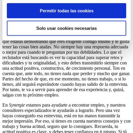
estrictamente técnicas pulsando el botón “Solo usar
simultánea.
cookies necesarias” o seleccionar aquellas para las que
Permitir todas las cookies
Es importante que, cuando te pregunten por tus debilidades, te
presta su consentimiento pulsando el botón “Permitir
centres en lo estrictamente laboral y de qué modo afecta a tu
selección”.
desempeño. No digas, por ejemplo, que eres inseguro, di que te
Solo usar cookies necesarias
gusta revisar y contrastar los trabajos antes de entregarlos para
Consulta nuestra
Política de Cookies
asegurarte de que son correctos. Esto aportará un plus a tu perfil ya
Puede modificar su consentimiento en cualquier
que estarás demostrando que eres exigente contigo mismo y te gusta
momento en el botón que aparece en la esquina
tener las cosas bien atadas. No siempre hay una respuesta adecuada
o mejor para cuando te preguntan por tus debilidades. Lo que el
izquierda de la página.
reclutador está buscando es ver tu capacidad para superar retos y
dificultades y tu originalidad, y esto debes transmitirlo siempre con
una actitud positiva, constructiva, de crecimiento personal. Ten en
cuenta que, ante todo, no tienes nada que perder y mucho que ganar.
Partes del hecho de que, en ese momento, no tienes trabajo, o si lo
tienes, ahí seguirá esperándote cuando hayas salido de la entrevista.
Por tanto, te va a servir para aprender de esa experiencia y, quizá,
salgas con tu próximo empleo.
En
Synergie
estamos para ayudarte a encontrar empleo, y nuestros
consultores especializados te ayudarán a lograrlo. Pero una vez
hayas conseguido esa entrevista, está en tus manos transmitir la
mejor impresión. Por eso, si tienes en cuenta nuestros consejos y con
trabajo y buena actitud, seguro que lo consigues. Recuerda, tu
actitud positiva es clave, y debes tener confianza en ti mismo. Si tú