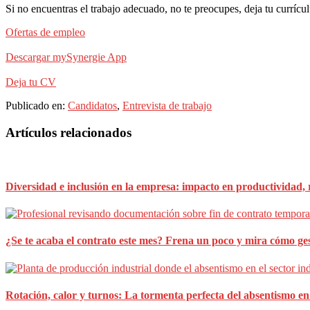
Si no encuentras el trabajo adecuado, no te preocupes, deja tu currí
Ofertas de empleo
Descargar mySynergie App
Deja tu CV
Publicado en:
Candidatos
,
Entrevista de trabajo
Barra
Artículos relacionados
lateral
principal
Diversidad e inclusión en la empresa: impacto en productividad,
¿Se te acaba el contrato este mes? Frena un poco y mira cómo gest
Rotación, calor y turnos: La tormenta perfecta del absentismo en 