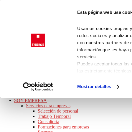
Saltar a la navegación principal
Esta página web usa cook
Saltar al contenido principal
Saltar a la barra lateral principal
Saltar al pie de página
Usamos cookies propias y d
Trabajadores
redes sociales y analizar 
Clientes
con nuestros partners de r
información que les haya 
servicios.
SYNERGIE
Puedes aceptar todas las c
JOB TOUR 2026 · ¡APÚNTATE!
las estrictamente técnicas
BUSCO TRABAJO
las que presta su consenti
Ofertas de empleo
Perfiles Profesionales
Consulta nuestra
Política
Mostrar detalles
Consejos de trabajo
Puede modificar su consen
Preguntas frecuentes
de la página.
SOY EMPRESA
Servicios para empresas
Selección de personal
Trabajo Temporal
Consultoría
Formaciones para empresas