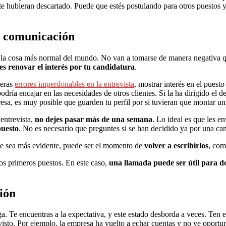
te hubieran descartado. Puede que estés postulando para otros puestos 
de comunicación
s la cosa más normal del mundo. No van a tomarse de manera negativa q
s renovar el interés por tu candidatura
.
ieras
errores imperdonables en la entrevista
, mostrar interés en el puesto
podría encajar en las necesidades de otros clientes. Si la ha dirigido el
esa, es muy posible que guarden tu perfil por si tuvieran que montar u
 entrevista,
no dejes pasar más de una semana
. Lo ideal es que les e
puesto
. No es necesario que preguntes si se han decidido ya por una can
te sea más evidente, puede ser el momento de
volver a escribirlos
, com
os primeros puestos. En este caso,
una llamada puede ser útil para do
ción
ga. Te encuentras a la expectativa, y este estado desborda a veces. Ten
evisto. Por ejemplo, la empresa ha vuelto a echar cuentas y no ve oport