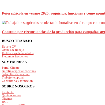
Peón agrícola en verano 2026: requisitos, funciones y cómo apun
Contrato por circunstancias de la producción para campañas agr
Footer
BUSCO TRABAJO
Deja tu CV
Ofertas de trabajo
Perfiles más demandados
Preguntas frecuentes
SOY EMPRESA
Portal Cliente
Nuestras especializaciones
Selección de personal
Trabajo temporal
Consultoría y formación
SOBRE NOSOTROS
Contacto
Quiénes somos
Oficinas
RSC