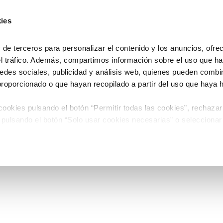
ies
e terceros para personalizar el contenido y los anuncios, ofre
el tráfico. Además, compartimos información sobre el uso que ha
edes sociales, publicidad y análisis web, quienes pueden combin
proporcionado o que hayan recopilado a partir del uso que haya
ookies pulsando el botón “Permitir todas las cookies”, rechazar
 pulsando el botón “Solo usar cookies necesarias” o seleccionar
miento pulsando el botón “Permitir selección”.
 de Cookies
timiento en cualquier momento en el botón que aparece en la es