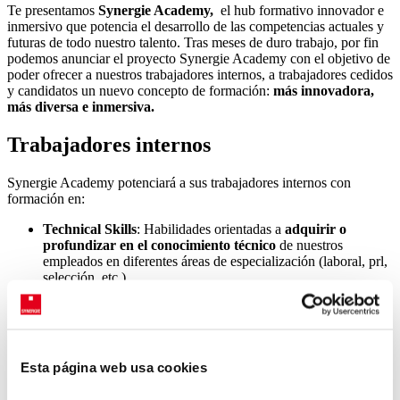
Te presentamos
Synergie Academy,
el hub formativo innovador e
inmersivo que potencia el desarrollo de las competencias actuales y
futuras de todo nuestro talento. Tras meses de duro trabajo, por fin
podemos anunciar el proyecto Synergie Academy con el objetivo de
poder ofrecer a nuestros trabajadores internos, a trabajadores cedidos
y candidatos un nuevo concepto de formación:
más innovadora,
más diversa e inmersiva.
Trabajadores internos
Synergie Academy potenciará a sus trabajadores internos con
formación en:
Technical Skills
: Habilidades orientadas a
adquirir o
profundizar en el conocimiento técnico
de nuestros
empleados en diferentes áreas de especialización (laboral, prl,
selección, etc.).
Soft Skills
:
Habilidades intra e interpersonales
que les
ayudan a gestionar su talento y/o el de los equipos que se
lideran (gestión emocional, orientación al cliente, ventas,
liderazgo, etc.).
Digital Skills:
Habilidades en el
uso de nuevas
Esta página web usa cookies
herramientas o soluciones digitales
que nos permiten liderar
la transformación hacía un modelo de negocio ágil (PowerBI,