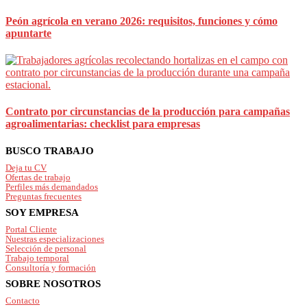
Peón agrícola en verano 2026: requisitos, funciones y cómo
apuntarte
Contrato por circunstancias de la producción para campañas
agroalimentarias: checklist para empresas
Footer
BUSCO TRABAJO
Deja tu CV
Ofertas de trabajo
Perfiles más demandados
Preguntas frecuentes
SOY EMPRESA
Portal Cliente
Nuestras especializaciones
Selección de personal
Trabajo temporal
Consultoría y formación
SOBRE NOSOTROS
Contacto