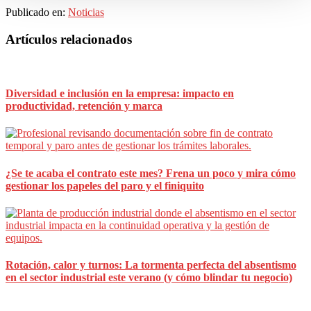
Publicado en:
Noticias
Barra
Artículos relacionados
lateral
principal
Diversidad e inclusión en la empresa: impacto en
productividad, retención y marca
¿Se te acaba el contrato este mes? Frena un poco y mira cómo
gestionar los papeles del paro y el finiquito
Rotación, calor y turnos: La tormenta perfecta del absentismo
en el sector industrial este verano (y cómo blindar tu negocio)