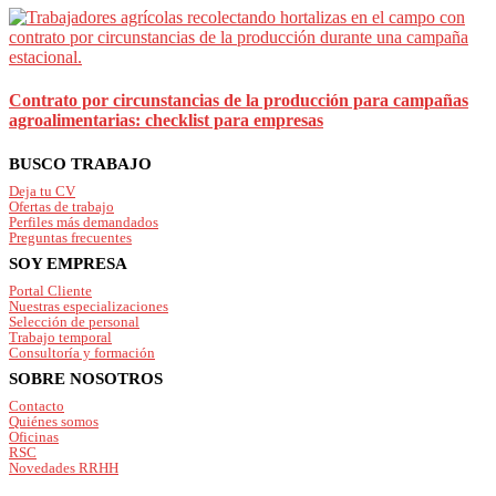
Contrato por circunstancias de la producción para campañas
agroalimentarias: checklist para empresas
Footer
BUSCO TRABAJO
Deja tu CV
Ofertas de trabajo
Perfiles más demandados
Preguntas frecuentes
SOY EMPRESA
Portal Cliente
Nuestras especializaciones
Selección de personal
Trabajo temporal
Consultoría y formación
SOBRE NOSOTROS
Contacto
Quiénes somos
Oficinas
RSC
Novedades RRHH