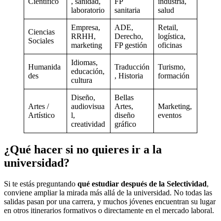
Científico
, sanidad,
FP
industria,
laboratorio
sanitaria
salud
Empresa,
ADE,
Retail,
Ciencias
RRHH,
Derecho,
logística,
Sociales
marketing
FP gestión
oficinas
Idiomas,
Humanida
Traducción
Turismo,
educación,
des
, Historia
formación
cultura
Diseño,
Bellas
Artes /
audiovisua
Artes,
Marketing,
Artístico
l,
diseño
eventos
creatividad
gráfico
¿Qué hacer si no quieres ir a la
universidad?
Si te estás preguntando
qué estudiar después de la Selectividad
,
conviene ampliar la mirada más allá de la universidad. No todas las
salidas pasan por una carrera, y muchos jóvenes encuentran su lugar
en otros itinerarios formativos o directamente en el mercado laboral.