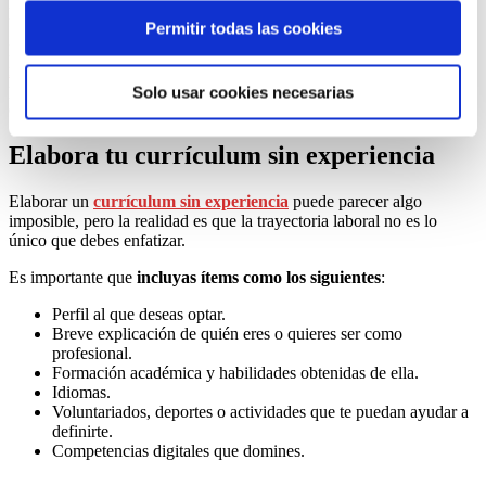
la universidad.
cookies necesarias” o seleccionar aquellas para las que
Permitir todas las cookies
En estos casos,
es necesario que te informes de las
iniciativas
presta su consentimiento pulsando el botón “Permitir
institucionales
que existen en la actualidad, los programas de
selección”.
prácticas extracurriculares o la búsqueda propia de prácticas en
Solo usar cookies necesarias
Consulta nuestra
Política de Cookies
empresas que sean de tu interés.
Puede modificar su consentimiento en cualquier
Elabora tu currículum sin experiencia
momento en el botón que aparece en la esquina
izquierda de la página.
Elaborar un
currículum sin experiencia
puede parecer algo
imposible, pero la realidad es que la trayectoria laboral no es lo
único que debes enfatizar.
Es importante que
incluyas ítems como los siguientes
:
Perfil al que deseas optar.
Breve explicación de quién eres o quieres ser como
profesional.
Formación académica y habilidades obtenidas de ella.
Idiomas.
Voluntariados, deportes o actividades que te puedan ayudar a
definirte.
Competencias digitales que domines.