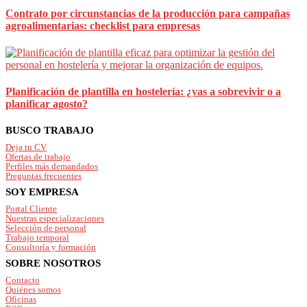
Contrato por circunstancias de la producción para campañas
agroalimentarias: checklist para empresas
Planificación de plantilla en hostelería: ¿vas a sobrevivir o a
planificar agosto?
Footer
BUSCO TRABAJO
Deja tu CV
Ofertas de trabajo
Perfiles más demandados
Preguntas frecuentes
SOY EMPRESA
Portal Cliente
Nuestras especializaciones
Selección de personal
Trabajo temporal
Consultoría y formación
SOBRE NOSOTROS
Contacto
Quiénes somos
Oficinas