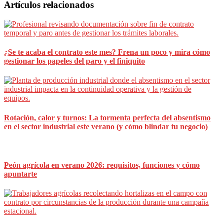
Barra
Artículos relacionados
lateral
principal
¿Se te acaba el contrato este mes? Frena un poco y mira cómo
gestionar los papeles del paro y el finiquito
Rotación, calor y turnos: La tormenta perfecta del absentismo
en el sector industrial este verano (y cómo blindar tu negocio)
Peón agrícola en verano 2026: requisitos, funciones y cómo
apuntarte