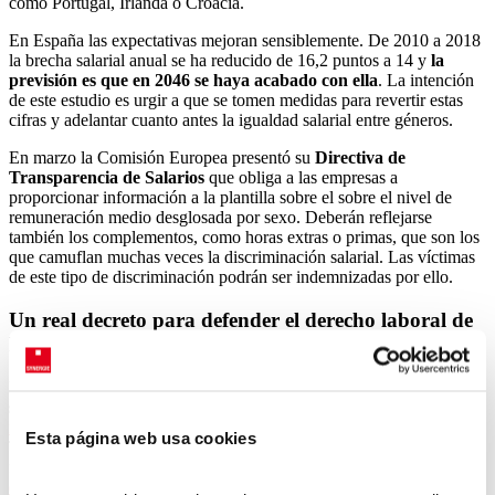
como Portugal, Irlanda o Croacia.
En España las expectativas mejoran sensiblemente. De 2010 a 2018
la brecha salarial anual se ha reducido de 16,2 puntos a 14 y
la
previsión es que en 2046 se haya acabado con ella
. La intención
de este estudio es urgir a que se tomen medidas para revertir estas
cifras y adelantar cuanto antes la igualdad salarial entre géneros.
En marzo la Comisión Europea presentó su
Directiva de
Transparencia de Salarios
que obliga a las empresas a
proporcionar información a la plantilla sobre el sobre el nivel de
remuneración medio desglosada por sexo. Deberán reflejarse
también los complementos, como horas extras o primas, que son los
que camuflan muchas veces la discriminación salarial. Las víctimas
de este tipo de discriminación podrán ser indemnizadas por ello.
Un real decreto para defender el derecho laboral de
las mujeres a la igualdad retributiva
En España, todas las empresas han de disponer ya de un
registro
salarial por sexos
, así lo determina el
Real Decreto 902/2020 de
igualdad retributiva entre mujeres y hombres
. El Ministerio de
Esta página web usa cookies
Trabajo y el de Igualdad han elaborado una herramienta para
facilitar el cumplimiento de esta obligación, la
Herramienta Española
de Igualdad Retributiva IR!
Este registro ha de contener los datos de