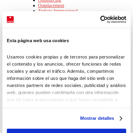
Outsourcing
Outplacement
Trabajo Internacional
Team Building Navidad
Servicios por Sector
Consejos para Empresas
Webinars
Ebooks
Esta página web usa cookies
Novedades legislativas
SOBRE NOSOTROS
Conócenos
Usamos cookies propias y de terceros para personalizar
Nuestras oficinas
el contenido y los anuncios, ofrecer funciones de redes
Equipo
Responsabilidad social corporativa
sociales y analizar el tráfico. Además, compartimos
Únete a nuestro equipo
información sobre el uso que haga del sitio web con
CONTACTO
nuestros partners de redes sociales, publicidad y análisis
Inicio
>
Ofertas de trabajo en España
>
Catalunya
>
Provincia de
web, quienes pueden combinarla con otra información
Tarragona
que les haya proporcionado o que hayan recopilado a
partir del uso que haya hecho de sus servicios.
Puedes aceptar todas las cookies pulsando el botón
Mostrar detalles
“Permitir todas las cookies”, rechazarlas todas salvo las
estrictamente técnicas pulsando el botón “Solo usar