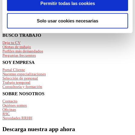
cookies necesarias” o seleccionar aquellas para las que
Permitir todas las cookies
ver
ofertas
de empleo en:
presta su consentimiento pulsando el botón “Permitir
selección”.
Solo usar cookies necesarias
Consulta nuestra
Política de Cookies
Tarragona
Puede modificar su consentimiento en cualquier
Footer
BUSCO TRABAJO
momento en el botón que aparece en la esquina
Deja tu CV
izquierda de la página.
Ofertas de trabajo
Perfiles más demandados
Preguntas frecuentes
SOY EMPRESA
Portal Cliente
Nuestras especializaciones
Selección de personal
Trabajo temporal
Consultoría y formación
SOBRE NOSOTROS
Contacto
Quiénes somos
Oficinas
RSC
Novedades RRHH
Descarga nuestra app ahora