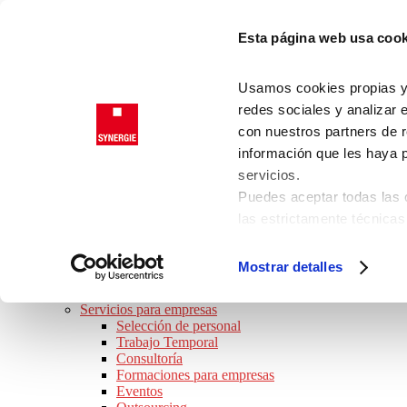
Saltar a la navegación principal
Esta página web usa cook
Saltar al contenido principal
Saltar al pie de página
Trabajadores
Usamos cookies propias y d
Clientes
redes sociales y analizar 
con nuestros partners de r
información que les haya 
SYNERGIE
servicios.
JOB TOUR 2026 · ¡APÚNTATE!
Puedes aceptar todas las c
BUSCO TRABAJO
las estrictamente técnicas
Ofertas de empleo
las que presta su consenti
Perfiles Profesionales
Consejos de trabajo
Consulta nuestra
Política
Mostrar detalles
Preguntas frecuentes
Puede modificar su consen
SOY EMPRESA
de la página.
Servicios para empresas
Selección de personal
Trabajo Temporal
Consultoría
Formaciones para empresas
Eventos