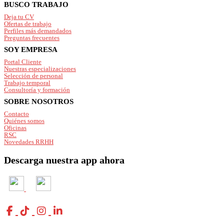
Footer
BUSCO TRABAJO
Deja tu CV
Ofertas de trabajo
Perfiles más demandados
Preguntas frecuentes
SOY EMPRESA
Portal Cliente
Nuestras especializaciones
Selección de personal
Trabajo temporal
Consultoría y formación
SOBRE NOSOTROS
Contacto
Quiénes somos
Oficinas
RSC
Novedades RRHH
Descarga nuestra app ahora