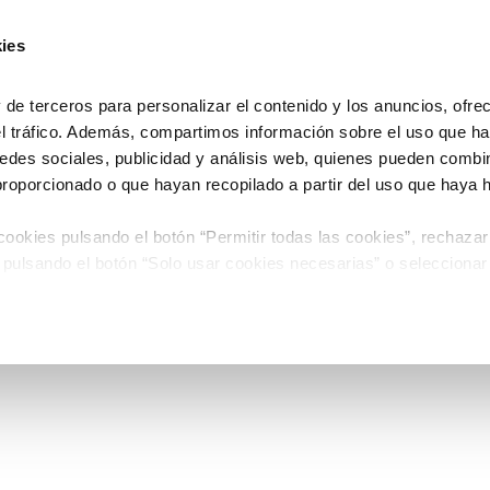
ies
e terceros para personalizar el contenido y los anuncios, ofre
el tráfico. Además, compartimos información sobre el uso que ha
edes sociales, publicidad y análisis web, quienes pueden combin
proporcionado o que hayan recopilado a partir del uso que haya
ookies pulsando el botón “Permitir todas las cookies”, rechazar
 pulsando el botón “Solo usar cookies necesarias” o seleccionar
miento pulsando el botón “Permitir selección”.
 de Cookies
timiento en cualquier momento en el botón que aparece en la es