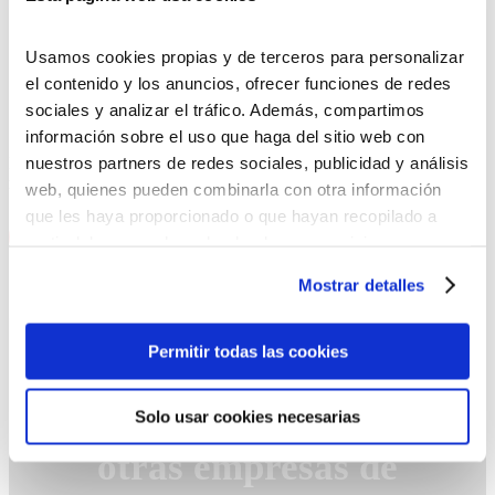
Consulta las últimas
Usamos cookies propias y de terceros para personalizar
novedades
del sector retail
el contenido y los anuncios, ofrecer funciones de redes
sociales y analizar el tráfico. Además, compartimos
información sobre el uso que haga del sitio web con
nuestros partners de redes sociales, publicidad y análisis
Descarga ahora nuestro ebook con datos actualizados del sector
retail.
web, quienes pueden combinarla con otra información
que les haya proporcionado o que hayan recopilado a
DESCARGAR EBOOK
partir del uso que haya hecho de sus servicios.
Puedes aceptar todas las cookies pulsando el botón
Mostrar detalles
“Permitir todas las cookies”, rechazarlas todas salvo las
estrictamente técnicas pulsando el botón “Solo usar
cookies necesarias” o seleccionar aquellas para las que
Permitir todas las cookies
presta su consentimiento pulsando el botón “Permitir
selección”.
Por qué
destacamos
entre
Solo usar cookies necesarias
Consulta nuestra
Política de Cookies
Puede modificar su consentimiento en cualquier
otras empresas de
momento en el botón que aparece en la esquina