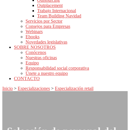
Outsourcing
Outplacement
Trabajo Internacional
Team Building Navidad
Servicios por Sector
Consejos para Empresas
Webinars
Ebooks
Novedades legislativas
SOBRE NOSOTROS
Conócenos
Nuestras oficinas
Equipo
Responsabilidad social corporativa
Únete a nuestro equipo
CONTACTO
Inicio
>
Especializaciones
>
Especialización retail