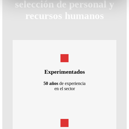
selección de personal y
izquierda de la página.
recursos humanos
Experimentados
50 años
de experiencia
en el sector