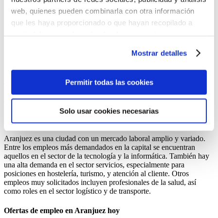
Humanos y outosurcin) y su misión es
conectar empresas y talento
para que encuentren la sinergia perfecta
web, quienes pueden combinarla con otra información
que les haya proporcionado o que hayan recopilado a
¿Cómo puedo encontrar trabajo en Aranjuez?
partir del uso que haya hecho de sus servicios.
Puedes aceptar todas las cookies pulsando el botón
En Synergie, encontrar trabajo en Aranjuez es un proceso sencillo.
Mostrar detalles
Primero, crea una cuenta en nuestra plataforma y completa tu perfil
“Permitir todas las cookies”, rechazarlas todas salvo las
con tu CV y detalles relevantes sobre tu experiencia laboral y
estrictamente técnicas pulsando el botón “Solo usar
habilidades. Luego, navega por nuestra lista de ofertas de empleo
cookies necesarias” o seleccionar aquellas para las que
Permitir todas las cookies
disponibles en Aranjuez y utiliza los filtros para ajustar la búsqueda
según tu perfil y preferencias. Una vez registrado, podrás postularte
presta su consentimiento pulsando el botón “Permitir
a las ofertas de empleo que más te interesen.
selección”.
Solo usar cookies necesarias
Consulta nuestra
Política de Cookies
¿Cuáles son los empleos más demandados en Aranjuez?
Puede modificar su consentimiento en cualquier
Aranjuez es una ciudad con un mercado laboral amplio y variado.
momento en el botón que aparece en la esquina
Entre los empleos más demandados en la capital se encuentran
izquierda de la página.
aquellos en el sector de la tecnología y la informática. También hay
una alta demanda en el sector servicios, especialmente para
posiciones en hostelería, turismo, y atención al cliente. Otros
empleos muy solicitados incluyen profesionales de la salud, así
como roles en el sector logístico y de transporte.
Ofertas de empleo en Aranjuez hoy