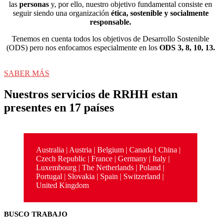
las
personas
y, por ello, nuestro objetivo fundamental consiste en
seguir siendo una organización
ética, sostenible y socialmente
responsable.
Tenemos en cuenta todos los objetivos de Desarrollo Sostenible
(ODS) pero nos enfocamos especialmente en los
ODS 3, 8, 10, 13.
SABER MÁS
Nuestros servicios de RRHH estan
presentes en
17 países
Australia | Austria | Belgium | Canada | China |
Czech Republic | France | Germany | Italy |
Luxembourg | The Netherlands | Poland |
Portugal | Slovakia | Spain | Switzerland |
United Kingdom
Footer
BUSCO TRABAJO