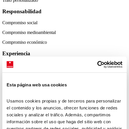
Trato personalizado
Responsabilidad
Compromiso social
Compromiso medioambiental
Compromiso económico
Experiencia
Especializaciones sectoriales
Innovación tecnológica
Premios y certificaciones
Esta página web usa cookies
Encuentra empleo en Aranjuez con
Usamos cookies propias y de terceros para personalizar
Synergie
el contenido y los anuncios, ofrecer funciones de redes
sociales y analizar el tráfico. Además, compartimos
Synergie España
ofrece servicios globales de Recursos Humanos
información sobre el uso que haga del sitio web con
(selección, trabajo temporal, formación, consultoría de Recursos
nuestros partners de redes sociales, publicidad y análisis