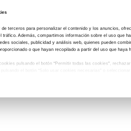
ies
e terceros para personalizar el contenido y los anuncios, ofre
el tráfico. Además, compartimos información sobre el uso que ha
edes sociales, publicidad y análisis web, quienes pueden combin
proporcionado o que hayan recopilado a partir del uso que haya
ookies pulsando el botón “Permitir todas las cookies”, rechazar
 pulsando el botón “Solo usar cookies necesarias” o seleccionar
miento pulsando el botón “Permitir selección”.
 de Cookies
timiento en cualquier momento en el botón que aparece en la es