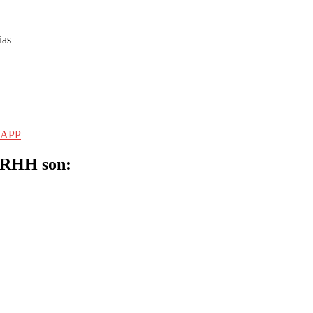
ias
SAPP
RRHH son: