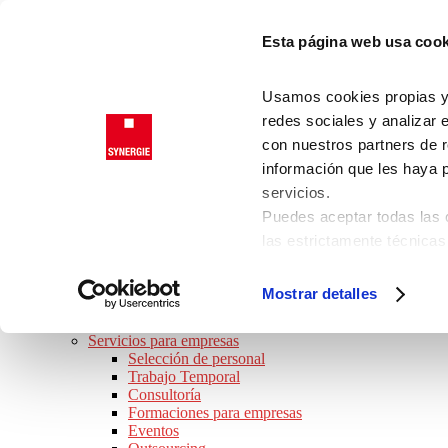
Saltar a la navegación principal
Esta página web usa cook
Saltar al contenido principal
Saltar al pie de página
Trabajadores
Usamos cookies propias y d
Clientes
redes sociales y analizar 
con nuestros partners de r
información que les haya 
SYNERGIE
servicios.
JOB TOUR 2026 · ¡APÚNTATE!
Puedes aceptar todas las c
BUSCO TRABAJO
las estrictamente técnicas
Ofertas de empleo
las que presta su consenti
Perfiles Profesionales
Consejos de trabajo
Consulta nuestra
Política
Mostrar detalles
Preguntas frecuentes
Puede modificar su consen
SOY EMPRESA
de la página.
Servicios para empresas
Selección de personal
Trabajo Temporal
Consultoría
Formaciones para empresas
Eventos