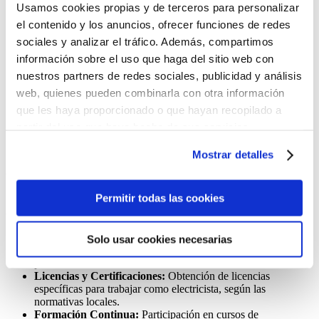
Usamos cookies propias y de terceros para personalizar
el contenido y los anuncios, ofrecer funciones de redes
sociales y analizar el tráfico. Además, compartimos
¿qué
habilidades
tiene un
información sobre el uso que haga del sitio web con
nuestros partners de redes sociales, publicidad y análisis
electricista?
web, quienes pueden combinarla con otra información
que les haya proporcionado o que hayan recopilado a
partir del uso que haya hecho de sus servicios.
Puedes aceptar todas las cookies pulsando el botón
Mostrar detalles
“Permitir todas las cookies”, rechazarlas todas salvo las
calificaciones educativas
estrictamente técnicas pulsando el botón “Solo usar
cookies necesarias” o seleccionar aquellas para las que
Permitir todas las cookies
Para convertirse en electricista, se recomienda obtener las siguientes
presta su consentimiento pulsando el botón “Permitir
calificaciones educativas:
selección”.
Formación Profesional:
Certificación en electricidad o
Solo usar cookies necesarias
Consulta nuestra
Política de Cookies
electrónica, obtenida a través de un programa de formación
profesional o técnica.
Puede modificar su consentimiento en cualquier
Licencias y Certificaciones:
Obtención de licencias
momento en el botón que aparece en la esquina
específicas para trabajar como electricista, según las
izquierda de la página.
normativas locales.
Formación Continua:
Participación en cursos de