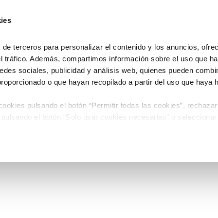
ies
e terceros para personalizar el contenido y los anuncios, ofre
el tráfico. Además, compartimos información sobre el uso que ha
edes sociales, publicidad y análisis web, quienes pueden combin
proporcionado o que hayan recopilado a partir del uso que haya
ookies pulsando el botón “Permitir todas las cookies”, rechazar
 pulsando el botón “Solo usar cookies necesarias” o seleccionar
miento pulsando el botón “Permitir selección”.
 de Cookies
timiento en cualquier momento en el botón que aparece en la es