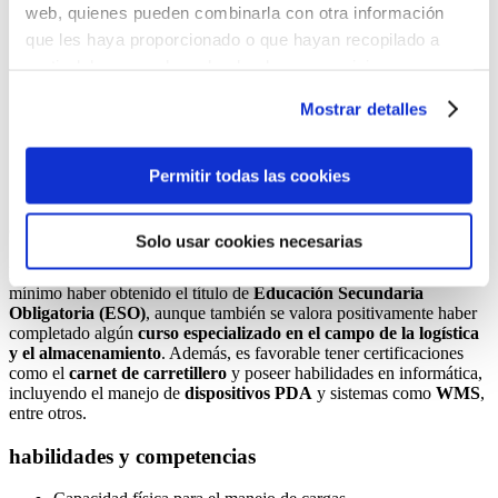
web, quienes pueden combinarla con otra información
que les haya proporcionado o que hayan recopilado a
¿qué
habilidades
tiene un mozo
partir del uso que haya hecho de sus servicios.
de almacén?
Puedes aceptar todas las cookies pulsando el botón
Mostrar detalles
“Permitir todas las cookies”, rechazarlas todas salvo las
estrictamente técnicas pulsando el botón “Solo usar
cookies necesarias” o seleccionar aquellas para las que
Permitir todas las cookies
presta su consentimiento pulsando el botón “Permitir
selección”.
calificaciones educativas
Solo usar cookies necesarias
Consulta nuestra
Política de Cookies
Para trabajar como
mozo de almacén
, se suele requerir como
Puede modificar su consentimiento en cualquier
mínimo haber obtenido el título de
Educación Secundaria
momento en el botón que aparece en la esquina
Obligatoria (ESO)
, aunque también se valora positivamente haber
izquierda de la página.
completado algún
curso especializado en el campo de la logística
y el almacenamiento
. Además, es favorable tener certificaciones
como el
carnet de carretillero
y poseer habilidades en informática,
incluyendo el manejo de
dispositivos PDA
y sistemas como
WMS
,
entre otros.
habilidades y competencias