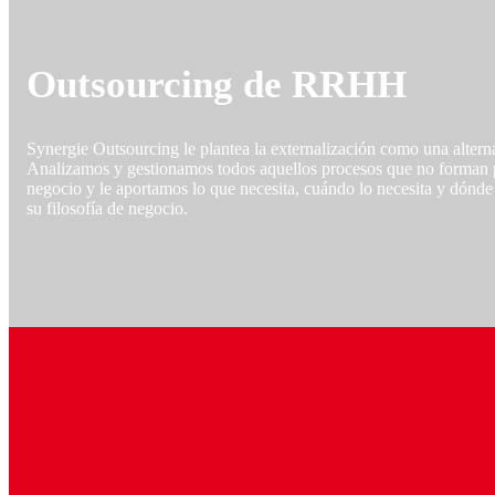
Outsourcing
de RRHH
Synergie Outsourcing le plantea la externalización como una altern
Analizamos y gestionamos todos aquellos procesos que no forman pa
negocio y le aportamos lo que necesita, cuándo lo necesita y dónde
su filosofía de negocio.