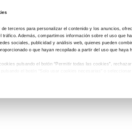
ies
e terceros para personalizar el contenido y los anuncios, ofre
el tráfico. Además, compartimos información sobre el uso que ha
edes sociales, publicidad y análisis web, quienes pueden combin
proporcionado o que hayan recopilado a partir del uso que haya
ookies pulsando el botón “Permitir todas las cookies”, rechazar
 pulsando el botón “Solo usar cookies necesarias” o seleccionar
miento pulsando el botón “Permitir selección”.
 de Cookies
timiento en cualquier momento en el botón que aparece en la es