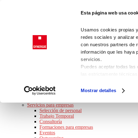
Saltar a la navegación principal
Esta página web usa cook
Saltar al contenido principal
Saltar al pie de página
Trabajadores
Usamos cookies propias y d
Clientes
redes sociales y analizar 
con nuestros partners de r
información que les haya 
SYNERGIE
servicios.
JOB TOUR 2026 · ¡APÚNTATE!
Puedes aceptar todas las c
BUSCO TRABAJO
las estrictamente técnicas
Ofertas de empleo
las que presta su consenti
Perfiles Profesionales
Consejos de trabajo
Consulta nuestra
Política
Mostrar detalles
Preguntas frecuentes
Puede modificar su consen
SOY EMPRESA
de la página.
Servicios para empresas
Selección de personal
Trabajo Temporal
Consultoría
Formaciones para empresas
Eventos