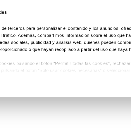
ies
e terceros para personalizar el contenido y los anuncios, ofre
el tráfico. Además, compartimos información sobre el uso que ha
edes sociales, publicidad y análisis web, quienes pueden combin
proporcionado o que hayan recopilado a partir del uso que haya
ookies pulsando el botón “Permitir todas las cookies”, rechazar
 pulsando el botón “Solo usar cookies necesarias” o seleccionar
miento pulsando el botón “Permitir selección”.
 de Cookies
timiento en cualquier momento en el botón que aparece en la es