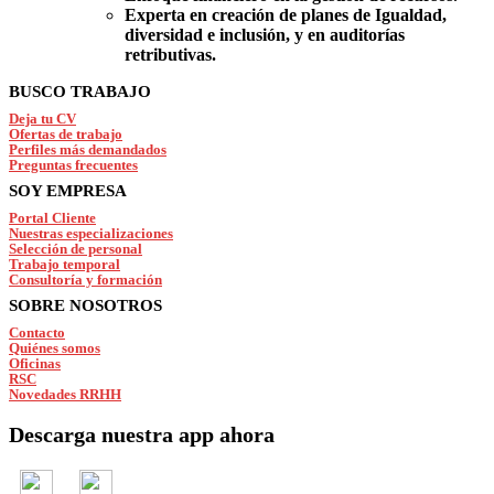
Experta en creación de planes de Igualdad,
diversidad e inclusión, y en auditorías
retributivas.
Footer
BUSCO TRABAJO
Deja tu CV
Ofertas de trabajo
Perfiles más demandados
Preguntas frecuentes
SOY EMPRESA
Portal Cliente
Nuestras especializaciones
Selección de personal
Trabajo temporal
Consultoría y formación
SOBRE NOSOTROS
Contacto
Quiénes somos
Oficinas
RSC
Novedades RRHH
Descarga nuestra app ahora