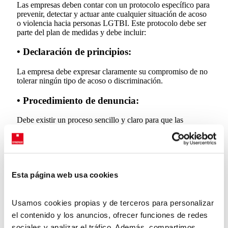
Las empresas deben contar con un protocolo específico para
prevenir, detectar y actuar ante cualquier situación de acoso
o violencia hacia personas LGTBI. Este protocolo debe ser
parte del plan de medidas y debe incluir:
• Declaración de principios:
La empresa debe expresar claramente su compromiso de no
tolerar ningún tipo de acoso o discriminación.
• Procedimiento de denuncia:
Debe existir un proceso sencillo y claro para que las
personas puedan denunciar situaciones de acoso o violencia.
• Protección a la víctima:
Se deben tomar medidas para proteger a las personas que
Esta página web usa cookies
han sido acosadas, asegurando su bienestar y seguridad
durante todo el proceso.
Usamos cookies propias y de terceros para personalizar
el contenido y los anuncios, ofrecer funciones de redes
¿Qué es lo que regula este real
sociales y analizar el tráfico. Además, compartimos