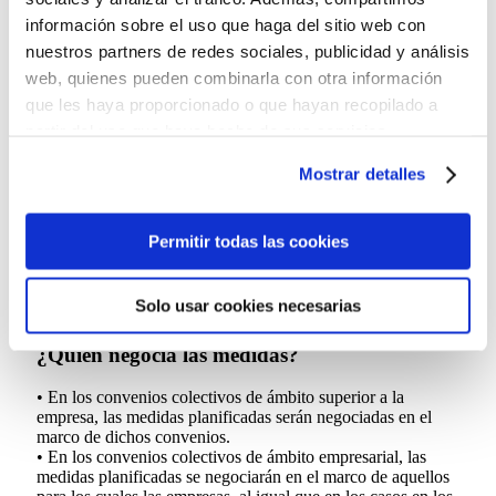
información sobre el uso que haga del sitio web con
decreto?
nuestros partners de redes sociales, publicidad y análisis
• Obliga a las empresas a establecer un conjunto de medidas
web, quienes pueden combinarla con otra información
planificadas que asegure la igualdad y el respeto hacia las
que les haya proporcionado o que hayan recopilado a
personas LGTBI en el lugar de trabajo.
partir del uso que haya hecho de sus servicios.
• Esto significa que las empresas deben tener un conjunto de
acciones y recursos para prevenir la discriminación y
Puedes aceptar todas las cookies pulsando el botón
Mostrar detalles
garantizar un trato justo a todas las personas,
“Permitir todas las cookies”, rechazarlas todas salvo las
independientemente de su orientación sexual o identidad de
estrictamente técnicas pulsando el botón “Solo usar
género.
cookies necesarias” o seleccionar aquellas para las que
Permitir todas las cookies
presta su consentimiento pulsando el botón “Permitir
selección”.
Preguntas frecuentes
Solo usar cookies necesarias
Consulta nuestra
Política de Cookies
Puede modificar su consentimiento en cualquier
¿Quién negocia las medidas?
momento en el botón que aparece en la esquina
izquierda de la página.
• En los convenios colectivos de ámbito superior a la
empresa, las medidas planificadas serán negociadas en el
marco de dichos convenios.
• En los convenios colectivos de ámbito empresarial, las
medidas planificadas se negociarán en el marco de aquellos