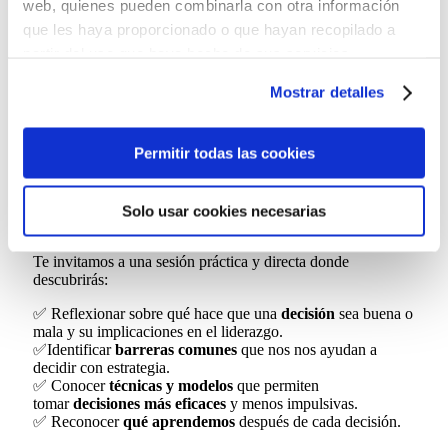
web, quienes pueden combinarla con otra información
de las decisiones que tomamos.
que les haya proporcionado o que hayan recopilado a
Te invitamos a una sesión práctica y directa donde
partir del uso que haya hecho de sus servicios.
descubrirás:
Puedes aceptar todas las cookies pulsando el botón
Mostrar detalles
“Permitir todas las cookies”, rechazarlas todas salvo las
✅ Una visión general de la toma de decisiones desde el
liderazgo.
estrictamente técnicas pulsando el botón “Solo usar
✅Cómo influyen tus propios
sesgos
y estilo personal al
cookies necesarias” o seleccionar aquellas para las que
Permitir todas las cookies
decidir.
presta su consentimiento pulsando el botón “Permitir
✅ El modelo
PROACT
y otras herramientas prácticas para
estructurar las decisiones.
selección”.
✅ Claves para
mejorar tu proceso de decisión
, incluso
Solo usar cookies necesarias
Consulta nuestra
Política de Cookies
cuando los resultados no son inmediatos.
Puede modificar su consentimiento en cualquier
Te invitamos a una sesión práctica y directa donde
momento en el botón que aparece en la esquina
descubrirás:
izquierda de la página.
✅ Reflexionar sobre qué hace que una
decisión
sea buena o
mala y su implicaciones en el liderazgo.
✅Identificar
barreras comunes
que nos nos ayudan a
decidir con estrategia.
✅ Conocer
técnicas y modelos
que permiten
tomar
decisiones más eficaces
y menos impulsivas.
✅ Reconocer
qué aprendemos
después de cada decisión.