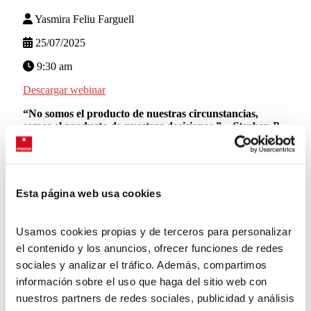
Yasmira Feliu Farguell
25/07/2025
9:30 am
Descargar webinar
“No somos el producto de nuestras circunstancias,
somos el producto de
nuestras decisiones
.” –
Stephen R.
Covey
Cada día tomamos decenas de decisiones, algunas pequeñas
y otras estratégicas, que marcan el rumbo de
nuestros
equipos
,
proyectos
y hasta
nuestra forma de liderar
.
Esta página web usa cookies
En el contexto del liderazgo, decidir no es solo elegir entre
opciones: es
asumir responsabilidad
, mirar los riesgos,
Usamos cookies propias y de terceros para personalizar
escuchar perspectivas y reconocer la incertidumbre. Y lo
el contenido y los anuncios, ofrecer funciones de redes
cierto es que
la calidad de nuestras decisiones define la
calidad de nuestro liderazgo
.
sociales y analizar el tráfico. Además, compartimos
información sobre el uso que haga del sitio web con
Este webinar es una invitación a
tomar conciencia de cómo
decides
y a descubrir herramientas que te ayuden a hacerlo
nuestros partners de redes sociales, publicidad y análisis
de forma más efectiva y estratégica, reconociendo el poder