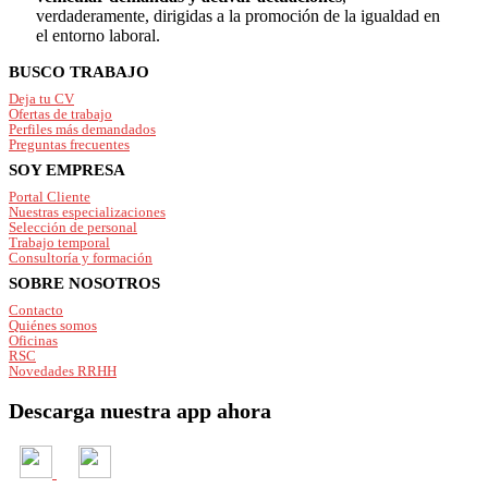
verdaderamente, dirigidas a la promoción de la igualdad en
el entorno laboral.
Footer
BUSCO TRABAJO
Deja tu CV
Ofertas de trabajo
Perfiles más demandados
Preguntas frecuentes
SOY EMPRESA
Portal Cliente
Nuestras especializaciones
Selección de personal
Trabajo temporal
Consultoría y formación
SOBRE NOSOTROS
Contacto
Quiénes somos
Oficinas
RSC
Novedades RRHH
Descarga nuestra app ahora