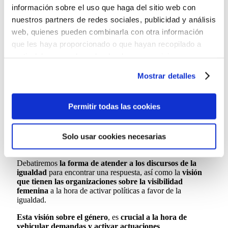
Mariana Vila, Sandra López, Gemma Fargas, María
información sobre el uso que haga del sitio web con
Santos, Belén Badia
nuestros partners de redes sociales, publicidad y análisis
26/11/2020
web, quienes pueden combinarla con otra información
que les haya proporcionado o que hayan recopilado a
5:00 pm
partir del uso que haya hecho de sus servicios.
Descargar webinar
Puedes aceptar todas las cookies pulsando el botón
Mostrar detalles
“Permitir todas las cookies”, rechazarlas todas salvo las
En pleno siglo XXI, ¿Es normal que siga
estrictamente técnicas pulsando el botón “Solo usar
existiendo la desigualdad laboral entre
cookies necesarias” o seleccionar aquellas para las que
Permitir todas las cookies
hombres y mujeres?
presta su consentimiento pulsando el botón “Permitir
¿Por qué, a pesar de disponer de múltiples herramientas para
selección”.
Solo usar cookies necesarias
evitar las desigualdades, todavía existen tantas diferencias
Consulta nuestra
Política de Cookies
entre mujeres y hombres en el ámbito laboral?
Puede modificar su consentimiento en cualquier
Debatiremos
la forma de atender a los discursos de la
momento en el botón que aparece en la esquina
igualdad
para encontrar una respuesta, así como la
visión
izquierda de la página.
que tienen las organizaciones sobre la visibilidad
femenina
a la hora de activar políticas a favor de la
igualdad.
Esta visión sobre el género
, es
crucial a la hora de
vehicular demandas y activar actuaciones
,