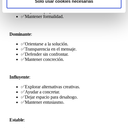
✅Tomarse el tiempo necesario.
Solo usar cookies necesarias
Consulta nuestra
Política de Cookies
✅Responder todas las preguntas.
Puede modificar su consentimiento en cualquier
✅Dejar tiempo para analizar.
✅Mantener formalidad.
momento en el botón que aparece en la esquina
izquierda de la página.
Dominante
:
✅Orientarse a la solución.
✅Transparencia en el mensaje.
✅Defender sin confrontar.
✅Mantener concreción.
Influyente
:
✅Explorar alternativas creativas.
✅Ayudar a concretar.
✅Dejar espacio para desahogo.
✅Mantener entusiasmo.
Estable
: