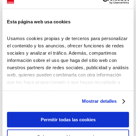
Este modelo
clasifica a las personas en 4 estilos (perfiles)
según su forma de comunicarse y trabajar:
Analítico
,
Dominante, Influyente y Estable
. Sirve a las empresas
Esta página web usa cookies
para:
Mejorar la
comunicación
entre empleados.
Usamos cookies propias y de terceros para personalizar
Optimizar el
trabajo en equipo
.
el contenido y los anuncios, ofrecer funciones de redes
Manejar
conflictos
de manera más efectiva.
sociales y analizar el tráfico. Además, compartimos
Potenciar
liderazgo y desarrollo de talento
.
Adaptar la
atención al cliente y ventas
según cada
información sobre el uso que haga del sitio web con
estilo.
nuestros partners de redes sociales, publicidad y análisis
web, quienes pueden combinarla con otra información
que les haya proporcionado o que hayan recopilado a
partir del uso que haya hecho de sus servicios.
Esto es algo que debes hacer al
Puedes aceptar todas las cookies pulsando el botón
Mostrar detalles
“Permitir todas las cookies”, rechazarlas todas salvo las
momento de comunicarte con cada
estrictamente técnicas pulsando el botón “Solo usar
uno de los perfiles en tu trabajo:
cookies necesarias” o seleccionar aquellas para las que
Permitir todas las cookies
presta su consentimiento pulsando el botón “Permitir
Analítico
:
selección”.