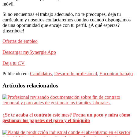
móvil.
Si no encuentras el trabajo adecuado, no te preocupes, deja tu
currículum y nosotros contactaremos contigo cuando dispongamos
de una oportunidad que encaje con tu perfil. ¿A qué esperas?
¡Inscríbete!
Ofertas de empleo
Descargar mySynergie App
Deja tu CV
Publicado en:
Candidatos
,
Desarrollo profesional
,
Encontrar trabajo
Barra
Artículos relacionados
lateral
principal
¿Se te acaba el contrato este mes? Frena un poco y mira cómo
gestionar los papeles del paro y el finiquito