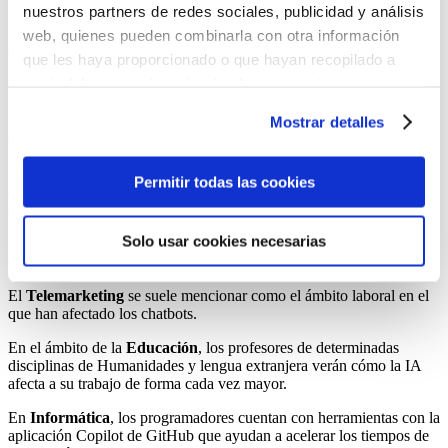
nuestros partners de redes sociales, publicidad y análisis
Ya se ha visto que la IA y sus aplicaciones la vida práctica no son
web, quienes pueden combinarla con otra información
algo surgido hace pocos años. Sin embargo, podemos decir que su
que les haya proporcionado o que hayan recopilado a
verdadero potencial y su impacto más duradero sobre el mercado
partir del uso que haya hecho de sus servicios.
laboral es algo que pertenece aún
al futuro de la IA
.
Puedes aceptar todas las cookies pulsando el botón
Por ello resultan poco realistas y apresuradas las
visiones
Mostrar detalles
“Permitir todas las cookies”, rechazarlas todas salvo las
catastrofistas
inspiradas por la ciencia ficción y en particular por
estrictamente técnicas pulsando el botón “Solo usar
“2001, Odisea Espacial”. Pero también la
previsión entusiasta y
utópica
que surge de la propia propaganda de las empresas
cookies necesarias” o seleccionar aquellas para las que
Permitir todas las cookies
desarrolladoras. Lo más realista es afirmar que aún no podemos
presta su consentimiento pulsando el botón “Permitir
calibrar de forma segura ese impacto.
selección”.
Solo usar cookies necesarias
Por el momento, parece seguro que unas profesiones se verán (se
Consulta nuestra
Política de Cookies
están viendo) más afectadas que otras.
Puede modificar su consentimiento en cualquier
El
Telemarketing
se suele mencionar como el ámbito laboral en el
momento en el botón que aparece en la esquina
que han afectado los chatbots.
izquierda de la página.
En el ámbito de la
Educación
, los profesores de determinadas
disciplinas de Humanidades y lengua extranjera verán cómo la IA
afecta a su trabajo de forma cada vez mayor.
En
Informática
, los programadores cuentan con herramientas con la
aplicación Copilot de GitHub que ayudan a acelerar los tiempos de