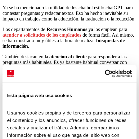
Ya se ha mencionado la utilidad de los chatbot estilo chatGPT para
contestar preguntas y redactar textos. Eso ha hecho inevitable su
impacto en trabajos como la educación, la traducción o la redacción.
Los departamentos de
Recursos Humanos
ya los emplean para
atender a solicitudes de los empleados
de forma fácil. Así mismo,
se han mostrado muy útiles a la hora de realizar
búsquedas de
información
.
También destacan en la
atención al cliente
para responder a las
preguntas más habituales. Es ya bastante habitual conversar con
ellos vía WhatsApp cuando hacemos una consulta con el banco o la
agencia de seguros.
Menos conocido es el mundo de los
cobots
. Se trata de robots
colaborativos diseñados para ayudar a los humanos en el sector
industrial. Su uso tiene un impacto muy positivo en la
Esta página web usa cookies
productividad laboral
y calidad del producto final.
Los
servicios de empleo
estatales, que dependen tanto del big data,
Usamos cookies propias y de terceros para personalizar
han sido también uno de los campos donde se dirime el
futuro de la
el contenido y los anuncios, ofrecer funciones de redes
IA
.
sociales y analizar el tráfico. Además, compartimos
Qué empleos se verán más afectados
información sobre el uso que haga del sitio web con