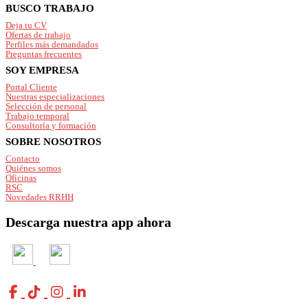
Footer
BUSCO TRABAJO
Deja tu CV
Ofertas de trabajo
Perfiles más demandados
Preguntas frecuentes
SOY EMPRESA
Portal Cliente
Nuestras especializaciones
Selección de personal
Trabajo temporal
Consultoría y formación
SOBRE NOSOTROS
Contacto
Quiénes somos
Oficinas
RSC
Novedades RRHH
Descarga nuestra app ahora