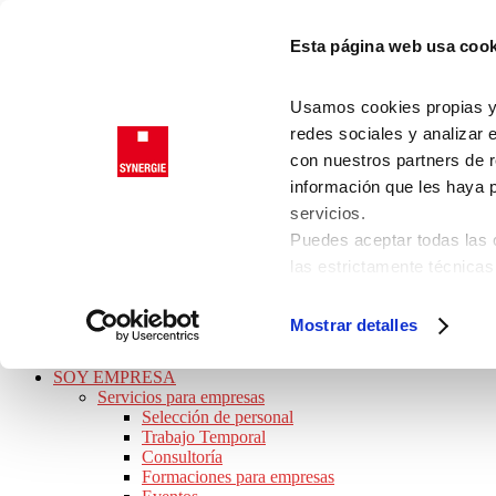
Saltar a la navegación principal
Esta página web usa cook
Saltar al contenido principal
Saltar a la barra lateral principal
Saltar al pie de página
Usamos cookies propias y d
Trabajadores
redes sociales y analizar 
Clientes
con nuestros partners de r
información que les haya 
servicios.
SYNERGIE
Puedes aceptar todas las c
JOB TOUR 2026 · ¡APÚNTATE!
las estrictamente técnicas
BUSCO TRABAJO
las que presta su consenti
Ofertas de empleo
Perfiles Profesionales
Consulta nuestra
Política
Mostrar detalles
Consejos de trabajo
Puede modificar su consen
Preguntas frecuentes
de la página.
SOY EMPRESA
Servicios para empresas
Selección de personal
Trabajo Temporal
Consultoría
Formaciones para empresas