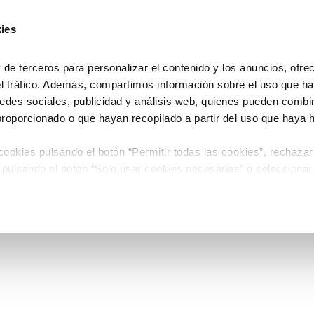
ies
e terceros para personalizar el contenido y los anuncios, ofre
el tráfico. Además, compartimos información sobre el uso que ha
edes sociales, publicidad y análisis web, quienes pueden combin
proporcionado o que hayan recopilado a partir del uso que haya
ookies pulsando el botón “Permitir todas las cookies”, rechazar
 pulsando el botón “Solo usar cookies necesarias” o seleccionar
miento pulsando el botón “Permitir selección”.
 de Cookies
timiento en cualquier momento en el botón que aparece en la es