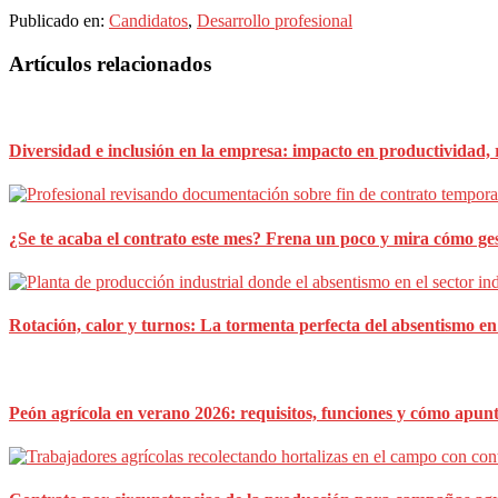
Publicado en:
Candidatos
,
Desarrollo profesional
Barra
Artículos relacionados
lateral
principal
Diversidad e inclusión en la empresa: impacto en productividad,
¿Se te acaba el contrato este mes? Frena un poco y mira cómo gest
Rotación, calor y turnos: La tormenta perfecta del absentismo en 
Peón agrícola en verano 2026: requisitos, funciones y cómo apun