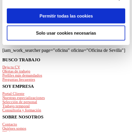
“Permitir todas las cookies”, rechazarlas todas salvo las
mejor a tu perfil y a tus necesidades.
estrictamente técnicas pulsando el botón “Solo usar
listado de ofertas de empleo en nuestra
cookies necesarias” o seleccionar aquellas para las que
Permitir todas las cookies
oficina de
Sevilla
presta su consentimiento pulsando el botón “Permitir
selección”.
Solo usar cookies necesarias
Consulta nuestra
Política de Cookies
Puede modificar su consentimiento en cualquier
momento en el botón que aparece en la esquina
[iam_work_searcher page="oficina" oficina="Oficina de Sevilla"]
izquierda de la página.
Footer
BUSCO TRABAJO
Deja tu CV
Ofertas de trabajo
Perfiles más demandados
Preguntas frecuentes
SOY EMPRESA
Portal Cliente
Nuestras especializaciones
Selección de personal
Trabajo temporal
Consultoría y formación
SOBRE NOSOTROS
Contacto
Quiénes somos