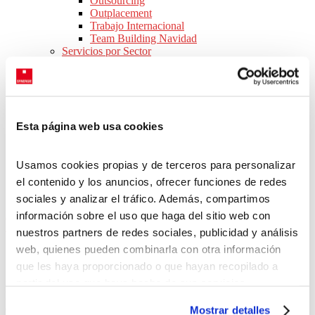
Outsourcing
Outplacement
Trabajo Internacional
Team Building Navidad
Servicios por Sector
Consejos para Empresas
Webinars
Ebooks
Novedades legislativas
SOBRE NOSOTROS
Esta página web usa cookies
Conócenos
Nuestras oficinas
Equipo
Usamos cookies propias y de terceros para personalizar
Responsabilidad social corporativa
Únete a nuestro equipo
el contenido y los anuncios, ofrecer funciones de redes
CONTACTO
sociales y analizar el tráfico. Además, compartimos
Inicio
>
Ofertas de trabajo en España
>
Andalucía
>
Provincia de
información sobre el uso que haga del sitio web con
Sevilla
>
Sevilla
nuestros partners de redes sociales, publicidad y análisis
web, quienes pueden combinarla con otra información
ofertas de trabajo en
Sevilla
que les haya proporcionado o que hayan recopilado a
partir del uso que haya hecho de sus servicios.
Nuestra bolsa de trabajo se actualiza cada día con nuevas ofertas de
Puedes aceptar todas las cookies pulsando el botón
empleo en Sevilla, donde podrás buscar el trabajo que se adapte
Mostrar detalles