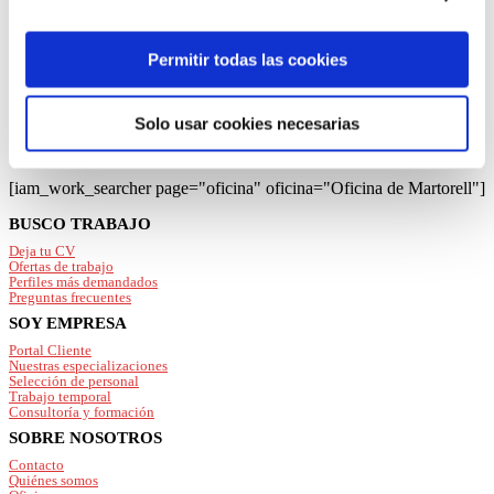
“Permitir todas las cookies”, rechazarlas todas salvo las
mejor a tu perfil y a tus necesidades.
estrictamente técnicas pulsando el botón “Solo usar
listado de ofertas de empleo en nuestra
cookies necesarias” o seleccionar aquellas para las que
Permitir todas las cookies
oficina de
Martorell
presta su consentimiento pulsando el botón “Permitir
selección”.
Solo usar cookies necesarias
Consulta nuestra
Política de Cookies
Puede modificar su consentimiento en cualquier
momento en el botón que aparece en la esquina
[iam_work_searcher page="oficina" oficina="Oficina de Martorell"]
izquierda de la página.
Footer
BUSCO TRABAJO
Deja tu CV
Ofertas de trabajo
Perfiles más demandados
Preguntas frecuentes
SOY EMPRESA
Portal Cliente
Nuestras especializaciones
Selección de personal
Trabajo temporal
Consultoría y formación
SOBRE NOSOTROS
Contacto
Quiénes somos