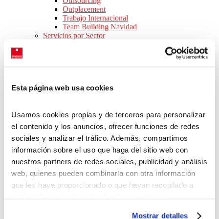
Outsourcing
Outplacement
Trabajo Internacional
Team Building Navidad
Servicios por Sector
Consejos para Empresas
Webinars
Ebooks
Novedades legislativas
SOBRE NOSOTROS
Esta página web usa cookies
Conócenos
Nuestras oficinas
Equipo
Usamos cookies propias y de terceros para personalizar
Responsabilidad social corporativa
Únete a nuestro equipo
el contenido y los anuncios, ofrecer funciones de redes
CONTACTO
sociales y analizar el tráfico. Además, compartimos
Inicio
>
Ofertas de trabajo en España
>
Catalunya
>
Provincia de
información sobre el uso que haga del sitio web con
Barcelona
>
Martorell
nuestros partners de redes sociales, publicidad y análisis
web, quienes pueden combinarla con otra información
ofertas de trabajo en
Martorell
que les haya proporcionado o que hayan recopilado a
partir del uso que haya hecho de sus servicios.
Nuestra bolsa de trabajo se actualiza cada día con nuevas ofertas de
Puedes aceptar todas las cookies pulsando el botón
empleo en Martorell, donde podrás buscar el trabajo que se adapte
Mostrar detalles