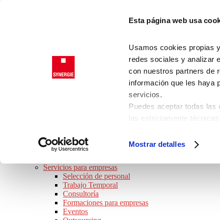
Saltar a la navegación principal
Esta página web usa cook
Saltar al contenido principal
Saltar al pie de página
Trabajadores
Usamos cookies propias y d
Clientes
redes sociales y analizar 
con nuestros partners de r
información que les haya 
SYNERGIE
servicios.
JOB TOUR 2026 · ¡APÚNTATE!
Puedes aceptar todas las c
BUSCO TRABAJO
las estrictamente técnicas
Ofertas de empleo
las que presta su consenti
Perfiles Profesionales
Consejos de trabajo
Consulta nuestra
Política
Mostrar detalles
Preguntas frecuentes
Puede modificar su consen
SOY EMPRESA
de la página.
Servicios para empresas
Selección de personal
Trabajo Temporal
Consultoría
Formaciones para empresas
Eventos