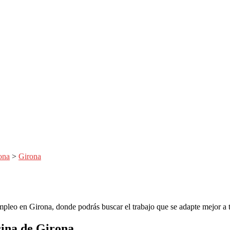
ona
>
Girona
mpleo en Girona, donde podrás buscar el trabajo que se adapte mejor a tu
cina de
Girona