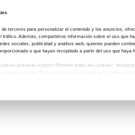
ies
e terceros para personalizar el contenido y los anuncios, ofre
el tráfico. Además, compartimos información sobre el uso que ha
edes sociales, publicidad y análisis web, quienes pueden combin
proporcionado o que hayan recopilado a partir del uso que haya
ookies pulsando el botón “Permitir todas las cookies”, rechazar
 pulsando el botón “Solo usar cookies necesarias” o seleccionar
miento pulsando el botón “Permitir selección”.
 de Cookies
timiento en cualquier momento en el botón que aparece en la es