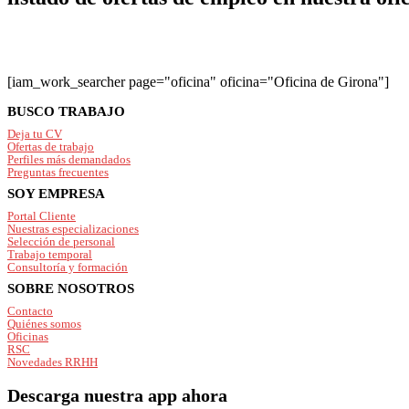
[iam_work_searcher page="oficina" oficina="Oficina de Girona"]
Footer
BUSCO TRABAJO
Deja tu CV
Ofertas de trabajo
Perfiles más demandados
Preguntas frecuentes
SOY EMPRESA
Portal Cliente
Nuestras especializaciones
Selección de personal
Trabajo temporal
Consultoría y formación
SOBRE NOSOTROS
Contacto
Quiénes somos
Oficinas
RSC
Novedades RRHH
Descarga nuestra app ahora