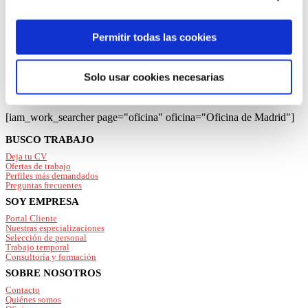
“Permitir todas las cookies”, rechazarlas todas salvo las
mejor a tu perfil y a tus necesidades.
estrictamente técnicas pulsando el botón “Solo usar
listado de ofertas de empleo en nuestra
cookies necesarias” o seleccionar aquellas para las que
Permitir todas las cookies
oficina de
Madrid
presta su consentimiento pulsando el botón “Permitir
selección”.
Solo usar cookies necesarias
Consulta nuestra
Política de Cookies
Puede modificar su consentimiento en cualquier
momento en el botón que aparece en la esquina
[iam_work_searcher page="oficina" oficina="Oficina de Madrid"]
izquierda de la página.
Footer
BUSCO TRABAJO
Deja tu CV
Ofertas de trabajo
Perfiles más demandados
Preguntas frecuentes
SOY EMPRESA
Portal Cliente
Nuestras especializaciones
Selección de personal
Trabajo temporal
Consultoría y formación
SOBRE NOSOTROS
Contacto
Quiénes somos