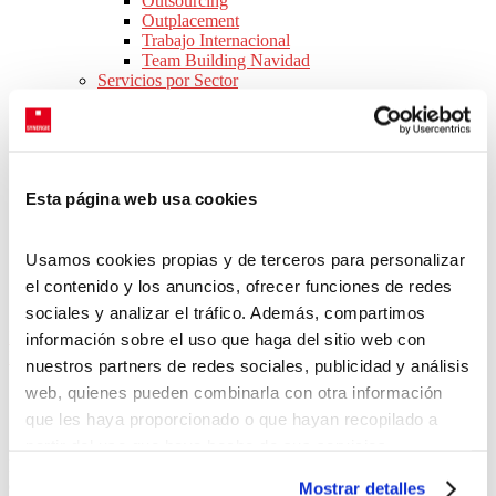
Outsourcing
Outplacement
Trabajo Internacional
Team Building Navidad
Servicios por Sector
Consejos para Empresas
Webinars
Ebooks
Novedades legislativas
SOBRE NOSOTROS
Esta página web usa cookies
Conócenos
Nuestras oficinas
Equipo
Usamos cookies propias y de terceros para personalizar
Responsabilidad social corporativa
Únete a nuestro equipo
el contenido y los anuncios, ofrecer funciones de redes
CONTACTO
sociales y analizar el tráfico. Además, compartimos
Inicio
>
Ofertas de trabajo en España
>
Comunidad de Madrid
>
información sobre el uso que haga del sitio web con
Provincia de Madrid
>
Madrid
nuestros partners de redes sociales, publicidad y análisis
web, quienes pueden combinarla con otra información
ofertas de trabajo en
Madrid
que les haya proporcionado o que hayan recopilado a
partir del uso que haya hecho de sus servicios.
Nuestra bolsa de trabajo se actualiza cada día con nuevas ofertas de
Puedes aceptar todas las cookies pulsando el botón
empleo en Madrid, donde podrás buscar el trabajo que se adapte
Mostrar detalles