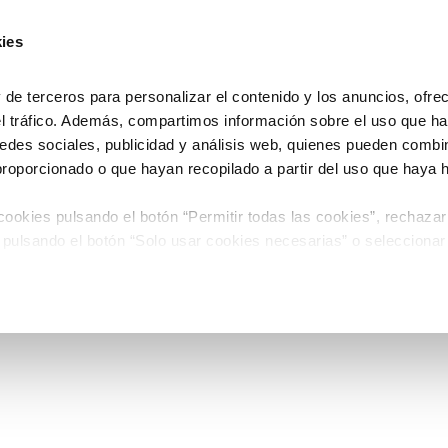
ies
e terceros para personalizar el contenido y los anuncios, ofre
el tráfico. Además, compartimos información sobre el uso que ha
edes sociales, publicidad y análisis web, quienes pueden combin
proporcionado o que hayan recopilado a partir del uso que haya
ookies pulsando el botón “Permitir todas las cookies”, rechazar
 pulsando el botón “Solo usar cookies necesarias” o seleccionar
miento pulsando el botón “Permitir selección”.
 de Cookies
timiento en cualquier momento en el botón que aparece en la es