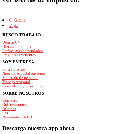
O Grove
Vigo
Footer
BUSCO TRABAJO
Deja tu CV
Ofertas de trabajo
Perfiles más demandados
Preguntas frecuentes
SOY EMPRESA
Portal Cliente
Nuestras especializaciones
Selección de personal
Trabajo temporal
Consultoría y formación
SOBRE NOSOTROS
Contacto
Quiénes somos
Oficinas
RSC
Novedades RRHH
Descarga nuestra app ahora