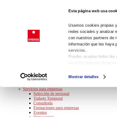
Saltar a la navegación principal
Esta página web usa cook
Saltar al contenido principal
Saltar al pie de página
Trabajadores
Usamos cookies propias y d
Clientes
redes sociales y analizar 
con nuestros partners de r
información que les haya 
SYNERGIE
servicios.
JOB TOUR 2026 · ¡APÚNTATE!
Puedes aceptar todas las c
BUSCO TRABAJO
las estrictamente técnicas
Ofertas de empleo
las que presta su consenti
Perfiles Profesionales
Consejos de trabajo
Consulta nuestra
Política
Mostrar detalles
Preguntas frecuentes
Puede modificar su consen
SOY EMPRESA
de la página.
Servicios para empresas
Selección de personal
Trabajo Temporal
Consultoría
Formaciones para empresas
Eventos