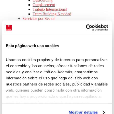
Outsourcing
Outplacement
Trabajo Internacional
Team Building Navidad
Servicios por Sector
Consejos para Empresas
Webinars
Ebooks
Novedades legislativas
SOBRE NOSOTROS
Esta página web usa cookies
Conócenos
Nuestras oficinas
Equipo
Usamos cookies propias y de terceros para personalizar
Responsabilidad social corporativa
Únete a nuestro equipo
el contenido y los anuncios, ofrecer funciones de redes
CONTACTO
sociales y analizar el tráfico. Además, compartimos
Inicio
>
Ofertas de trabajo en España
>
País Vasco
>
Provincia de
información sobre el uso que haga del sitio web con
Álava
>
Vitoria
nuestros partners de redes sociales, publicidad y análisis
web, quienes pueden combinarla con otra información
ofertas de trabajo en
Vitoria
que les haya proporcionado o que hayan recopilado a
partir del uso que haya hecho de sus servicios.
Nuestra bolsa de trabajo se actualiza cada día con nuevas ofertas de
Puedes aceptar todas las cookies pulsando el botón
empleo en Vitoria, donde podrás buscar el trabajo que se adapte
Mostrar detalles