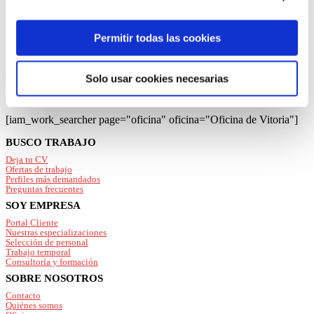
“Permitir todas las cookies”, rechazarlas todas salvo las
mejor a tu perfil y a tus necesidades.
estrictamente técnicas pulsando el botón “Solo usar
listado de ofertas de empleo en nuestra
cookies necesarias” o seleccionar aquellas para las que
Permitir todas las cookies
oficina de
Vitoria
presta su consentimiento pulsando el botón “Permitir
selección”.
Solo usar cookies necesarias
Consulta nuestra
Política de Cookies
Puede modificar su consentimiento en cualquier
momento en el botón que aparece en la esquina
[iam_work_searcher page="oficina" oficina="Oficina de Vitoria"]
izquierda de la página.
Footer
BUSCO TRABAJO
Deja tu CV
Ofertas de trabajo
Perfiles más demandados
Preguntas frecuentes
SOY EMPRESA
Portal Cliente
Nuestras especializaciones
Selección de personal
Trabajo temporal
Consultoría y formación
SOBRE NOSOTROS
Contacto
Quiénes somos