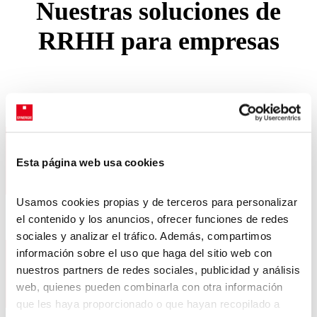
Nuestras
soluciones
de
RRHH para empresas
Trabajo
Esta página web usa cookies
Temporal
Usamos cookies propias y de terceros para personalizar
el contenido y los anuncios, ofrecer funciones de redes
sociales y analizar el tráfico. Además, compartimos
información sobre el uso que haga del sitio web con
Selección
nuestros partners de redes sociales, publicidad y análisis
personal
web, quienes pueden combinarla con otra información
que les haya proporcionado o que hayan recopilado a