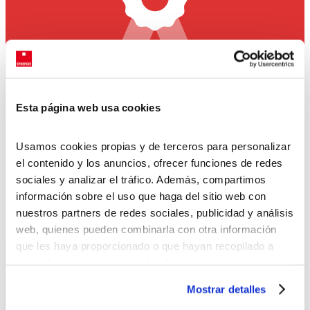
consultores especialistas en el sector de
defensa y seguridad
Esta página web usa cookies
Nuestros consultores especialistas tienen como objetivo realizar el
match perfecto entre empresas del ámbito de defensa y seguridad y
Usamos cookies propias y de terceros para personalizar
candidatos especializados.
el contenido y los anuncios, ofrecer funciones de redes
sociales y analizar el tráfico. Además, compartimos
información sobre el uso que haga del sitio web con
nuestros partners de redes sociales, publicidad y análisis
web, quienes pueden combinarla con otra información
que les haya proporcionado o que hayan recopilado a
partir del uso que haya hecho de sus servicios.
Puedes aceptar todas las cookies pulsando el botón
Mostrar detalles
“Permitir todas las cookies”, rechazarlas todas salvo las