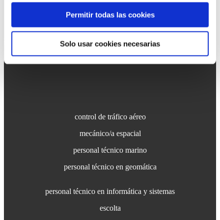
estrictamente técnicas pulsando el botón “Solo usar
¿sabes cuáles son los
puestos más
cookies necesarias” o seleccionar aquellas para las que
Permitir todas las cookies
demandados
del sector de defensa y
presta su consentimiento pulsando el botón “Permitir
selección”.
seguridad?
Solo usar cookies necesarias
Consulta nuestra
Política de Cookies
Puede modificar su consentimiento en cualquier
momento en el botón que aparece en la esquina
izquierda de la página.
control de tráfico aéreo
mecánico/a espacial
personal técnico marino
personal técnico en geomática
personal técnico en informática y sistemas
escolta