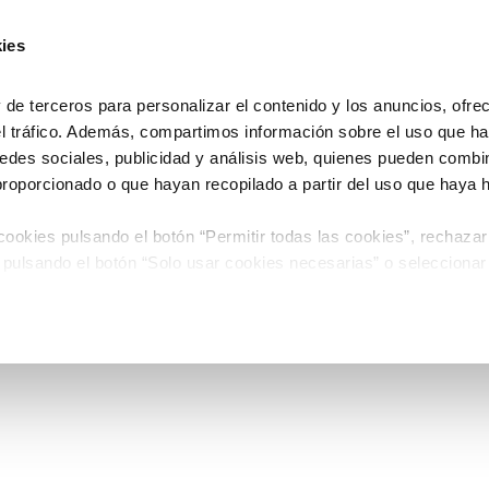
ies
e terceros para personalizar el contenido y los anuncios, ofre
el tráfico. Además, compartimos información sobre el uso que ha
edes sociales, publicidad y análisis web, quienes pueden combin
proporcionado o que hayan recopilado a partir del uso que haya
ookies pulsando el botón “Permitir todas las cookies”, rechazar
 pulsando el botón “Solo usar cookies necesarias” o seleccionar
miento pulsando el botón “Permitir selección”.
 de Cookies
timiento en cualquier momento en el botón que aparece en la es