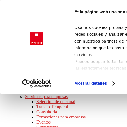
Saltar a la navegación principal
Esta página web usa cook
Saltar al contenido principal
Saltar al pie de página
Trabajadores
Usamos cookies propias y d
Clientes
redes sociales y analizar 
con nuestros partners de r
información que les haya 
SYNERGIE
servicios.
JOB TOUR 2026 · ¡APÚNTATE!
Puedes aceptar todas las c
BUSCO TRABAJO
las estrictamente técnicas
Ofertas de empleo
las que presta su consenti
Perfiles Profesionales
Consejos de trabajo
Consulta nuestra
Política
Mostrar detalles
Preguntas frecuentes
Puede modificar su consen
SOY EMPRESA
de la página.
Servicios para empresas
Selección de personal
Trabajo Temporal
Consultoría
Formaciones para empresas
Eventos