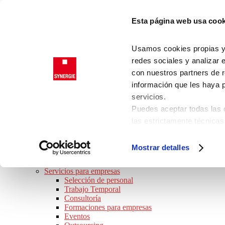
Saltar a la navegación principal
Esta página web usa cook
Saltar al contenido principal
Saltar al pie de página
Trabajadores
Usamos cookies propias y d
Clientes
redes sociales y analizar 
con nuestros partners de r
información que les haya 
SYNERGIE
servicios.
JOB TOUR 2026 · ¡APÚNTATE!
Puedes aceptar todas las c
BUSCO TRABAJO
las estrictamente técnicas
Ofertas de empleo
las que presta su consenti
Perfiles Profesionales
Consejos de trabajo
Consulta nuestra
Política
Mostrar detalles
Preguntas frecuentes
Puede modificar su consen
SOY EMPRESA
de la página.
Servicios para empresas
Selección de personal
Trabajo Temporal
Consultoría
Formaciones para empresas
Eventos