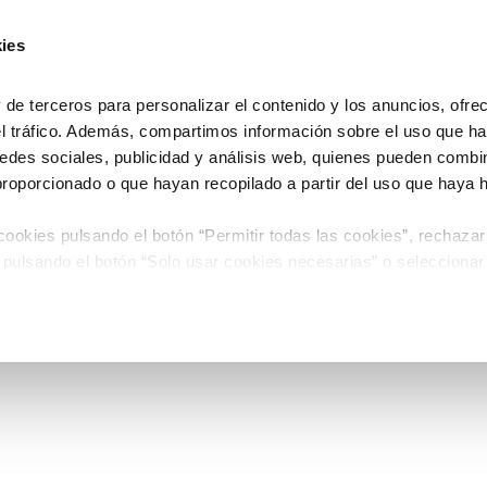
ies
e terceros para personalizar el contenido y los anuncios, ofre
el tráfico. Además, compartimos información sobre el uso que ha
edes sociales, publicidad y análisis web, quienes pueden combin
proporcionado o que hayan recopilado a partir del uso que haya
ookies pulsando el botón “Permitir todas las cookies”, rechazar
 pulsando el botón “Solo usar cookies necesarias” o seleccionar
miento pulsando el botón “Permitir selección”.
 de Cookies
timiento en cualquier momento en el botón que aparece en la es