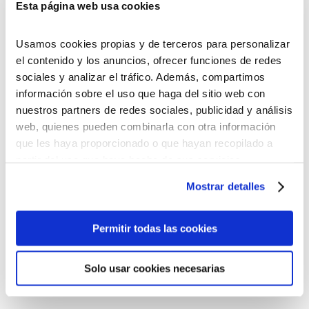
Boqueixón
Esta página web usa cookies
Usamos cookies propias y de terceros para personalizar
el contenido y los anuncios, ofrecer funciones de redes
sociales y analizar el tráfico. Además, compartimos
información sobre el uso que haga del sitio web con
nuestros partners de redes sociales, publicidad y análisis
Vendimia Terra de Lemos
web, quienes pueden combinarla con otra información
que les haya proporcionado o que hayan recopilado a
partir del uso que haya hecho de sus servicios.
Puedes aceptar todas las cookies pulsando el botón
Mostrar detalles
“Permitir todas las cookies”, rechazarlas todas salvo las
estrictamente técnicas pulsando el botón “Solo usar
cookies necesarias” o seleccionar aquellas para las que
Permitir todas las cookies
Vendimia francesa
presta su consentimiento pulsando el botón “Permitir
selección”.
Solo usar cookies necesarias
Consulta nuestra
Política de Cookies
Puede modificar su consentimiento en cualquier
momento en el botón que aparece en la esquina