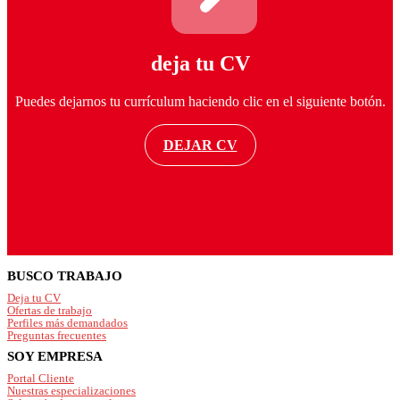
deja tu CV
Puedes dejarnos tu currículum haciendo clic en el siguiente botón.
DEJAR CV
Footer
BUSCO TRABAJO
Deja tu CV
Ofertas de trabajo
Perfiles más demandados
Preguntas frecuentes
SOY EMPRESA
Portal Cliente
Nuestras especializaciones