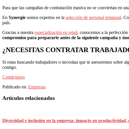
Para que las campañas de contratación masiva no se conviertan en una
En
Synergie
somos expertos en la
selección de personal temporal
. Co
país.
Gracias a nuestra
especialización en retail
, conocemos a la perfección 
compromiso para prepararte antes de la siguiente campaña y úne
¿NECESITAS CONTRATAR TRABAJAD
Si estas buscando trabajadores o necesitas que te asesoremos sobre 
contigo.
Contáctanos
Publicado en:
Empresas
Barra
Artículos relacionados
lateral
principal
Diversidad e inclusión en la empresa: impacto en productividad,