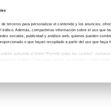
ies
e terceros para personalizar el contenido y los anuncios, ofre
el tráfico. Además, compartimos información sobre el uso que ha
edes sociales, publicidad y análisis web, quienes pueden combin
proporcionado o que hayan recopilado a partir del uso que haya
ookies pulsando el botón “Permitir todas las cookies”, rechazar
 pulsando el botón “Solo usar cookies necesarias” o seleccionar
miento pulsando el botón “Permitir selección”.
 de Cookies
timiento en cualquier momento en el botón que aparece en la es