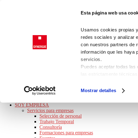
Saltar a la navegación principal
Esta página web usa cook
Saltar al contenido principal
Saltar a la barra lateral principal
Saltar al pie de página
Usamos cookies propias y d
Trabajadores
redes sociales y analizar 
Clientes
con nuestros partners de r
información que les haya 
servicios.
SYNERGIE
Puedes aceptar todas las c
JOB TOUR 2026 · ¡APÚNTATE!
las estrictamente técnicas
BUSCO TRABAJO
las que presta su consenti
Ofertas de empleo
Perfiles Profesionales
Consulta nuestra
Política
Mostrar detalles
Consejos de trabajo
Puede modificar su consen
Preguntas frecuentes
de la página.
SOY EMPRESA
Servicios para empresas
Selección de personal
Trabajo Temporal
Consultoría
Formaciones para empresas