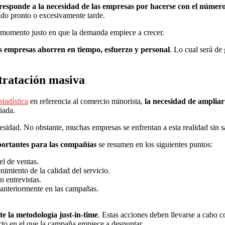
 responde a la necesidad de las empresas por hacerse con el númer
ado pronto o excesivamente tarde.
el momento justo en que la demanda empiece a crecer.
s empresas ahorren en tiempo, esfuerzo y personal
. Lo cual será de
ntratación masiva
stadística
en referencia al comercio minorista,
la necesidad de ampliar
iada.
sidad. No obstante, muchas empresas se enfrentan a esta realidad sin s
portantes para las compañías
se resumen en los siguientes puntos:
el de ventas.
nimiento de la calidad del servicio.
n entrevistas.
 anteriormente en las campañas.
e la metodología just-in-time
. Estas acciones deben llevarse a cabo 
cto en el que la campaña empiece a despuntar.