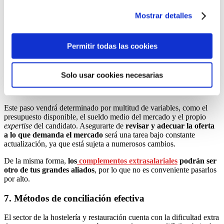
Una vez se ha trabajado en la estrategia de selección, el camino para
Puedes aceptar todas las cookies pulsando el botón
Mostrar detalles
contar con una plantilla que cumpla con las expectativas dentro del
“Permitir todas las cookies”, rechazarlas todas salvo las
sector de hostelería y restauración no hace más que empezar.
estrictamente técnicas pulsando el botón “Solo usar
Para asegurarte de que la rotación laboral y los costes asociados al
cookies necesarias” o seleccionar aquellas para las que
Permitir todas las cookies
reclutamiento y
training
no se vuelven un problema para tu empresa,
presta su consentimiento pulsando el botón “Permitir
será necesario que implementes
medidas adecuadas de
selección”.
fidelización
.
Solo usar cookies necesarias
Consulta nuestra
Política de Cookies
6. Definir salario y complementos extrasalariales
Puede modificar su consentimiento en cualquier
momento en el botón que aparece en la esquina
Este paso vendrá determinado por multitud de variables, como el
izquierda de la página.
presupuesto disponible, el sueldo medio del mercado y el propio
expertise
del candidato. Asegurarte de
revisar y adecuar la oferta
a lo que demanda el mercado
será una tarea bajo constante
actualización, ya que está sujeta a numerosos cambios.
De la misma forma,
los
complementos extrasalariales
podrán ser
otro de tus grandes aliados
, por lo que no es conveniente pasarlos
por alto.
7. Métodos de conciliación efectiva
El sector de la hostelería y restauración cuenta con la dificultad extra