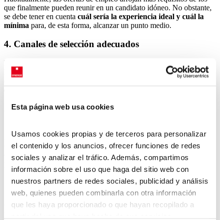
que finalmente pueden reunir en un candidato idóneo. No obstante,
se debe tener en cuenta
cuál sería la experiencia ideal y cuál la
mínima
para, de esta forma, alcanzar un punto medio.
4. Canales de selección adecuados
Publicar la oferta de empleo en un solo canal puede llegar a ser un
hándicap a la hora de contratar. En estos casos es conveniente
distribuir la estrategia en diversas tácticas, tanto
online
como
offline
.
Esta página web usa cookies
5. Técnicas de apoyo en entrevistas
En la actualidad, el paso de la entrevista personal sigue siendo
Usamos cookies propias y de terceros para personalizar
imprescindible a la hora de contactar con un candidato y empezar a
el contenido y los anuncios, ofrecer funciones de redes
conocerlo. Sin embargo,
aplicar otras técnicas de entrevista
complementarias
, como las
pruebas prácticas
o las
entrevistas
sociales y analizar el tráfico. Además, compartimos
por valores
ayudarán a concretar de forma más adecuada los
información sobre el uso que haga del sitio web con
perfiles que se buscan.
nuestros partners de redes sociales, publicidad y análisis
¿Cómo aumentar los índices de retención
web, quienes pueden combinarla con otra información
para trabajadores de hostelería?
que les haya proporcionado o que hayan recopilado a
partir del uso que haya hecho de sus servicios.