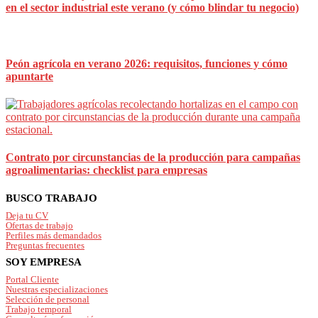
en el sector industrial este verano (y cómo blindar tu negocio)
Peón agrícola en verano 2026: requisitos, funciones y cómo
apuntarte
Contrato por circunstancias de la producción para campañas
agroalimentarias: checklist para empresas
Footer
BUSCO TRABAJO
Deja tu CV
Ofertas de trabajo
Perfiles más demandados
Preguntas frecuentes
SOY EMPRESA
Portal Cliente
Nuestras especializaciones
Selección de personal
Trabajo temporal