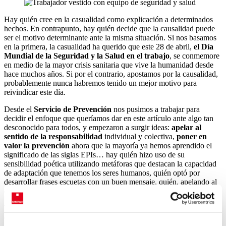
Hay quién cree en la casualidad como explicación a determinados
hechos. En contrapunto, hay quién decide que la causalidad puede
ser el motivo determinante ante la misma situación. Si nos basamos
en la primera, la casualidad ha querido que este 28 de abril,
el Día
Mundial de la Seguridad y la Salud en el trabajo
, se conmemore
en medio de la mayor crisis sanitaria que vive la humanidad desde
hace muchos años. Si por el contrario, apostamos por la causalidad,
probablemente nunca habremos tenido un mejor motivo para
reivindicar este día.
Desde el
Servicio de Prevención
nos pusimos a trabajar para
decidir el enfoque que queríamos dar en este artículo ante algo tan
desconocido para todos, y empezaron a surgir ideas:
apelar al
sentido de la responsabilidad
individual y colectiva,
poner en
valor la prevención
ahora que la mayoría ya hemos aprendido el
significado de las siglas EPIs… hay quién hizo uso de su
sensibilidad poética utilizando metáforas que destacan la capacidad
de adaptación que tenemos los seres humanos, quién optó por
desarrollar frases escuetas con un buen mensaje, quién, apelando al
optimismo, iba recordando que esto pasará…
Todos tienen razón, porque
se han abierto ventanas de
oportunidades para replantearnos nuevas maneras de trabajar