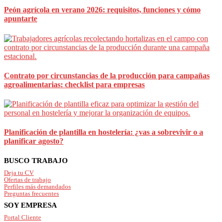
Peón agrícola en verano 2026: requisitos, funciones y cómo
apuntarte
Contrato por circunstancias de la producción para campañas
agroalimentarias: checklist para empresas
Planificación de plantilla en hostelería: ¿vas a sobrevivir o a
planificar agosto?
Footer
BUSCO TRABAJO
Deja tu CV
Ofertas de trabajo
Perfiles más demandados
Preguntas frecuentes
SOY EMPRESA
Portal Cliente