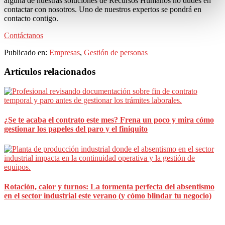
alguna de nuestras soluciones de Recursos Humanos no dudes en
momento en el botón que aparece en la esquina
contactar con nosotros. Uno de nuestros expertos se pondrá en
izquierda de la página.
contacto contigo.
Contáctanos
Publicado en:
Empresas
,
Gestión de personas
Barra
Artículos relacionados
lateral
principal
¿Se te acaba el contrato este mes? Frena un poco y mira cómo
gestionar los papeles del paro y el finiquito
Rotación, calor y turnos: La tormenta perfecta del absentismo
en el sector industrial este verano (y cómo blindar tu negocio)